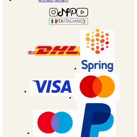
Accedi (Affari)
ITA
ITALIANO