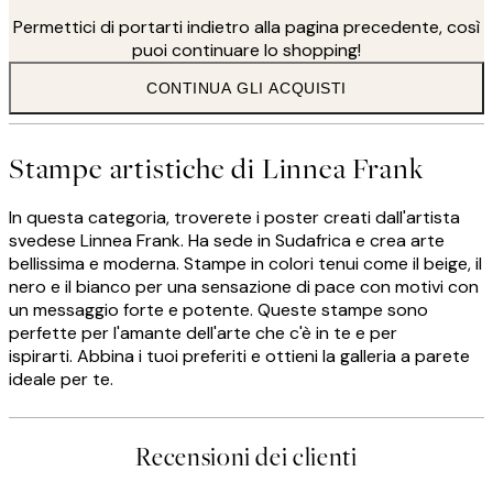
la silhouette di qualcuno. Voglio trasmettere un'emozione,
Permettici di portarti indietro alla pagina precedente, così
quindi questo è il mio punto di partenza", dice.
puoi continuare lo shopping!
Il processo creativo di Linnea include l'aggiunta di strati, trame,
luce e colori creando le intriganti lavori artistici per cui è nota.
CONTINUA GLI ACQUISTI
"Non ho regole! La mia ispirazione può venire da luoghi ovvi o
bizzarri. La musica, le persone e la natura sono sempre una
fonte di ispirazione. Sento che il mio lavoro è sbocciato da
Stampe artistiche di Linnea Frank
quando mi sono trasferita, principalmente perché mi sento
ispirata ovunque vada in questo paese".
In questa categoria, troverete i poster creati dall'artista
svedese Linnea Frank. Ha sede in Sudafrica e crea arte
bellissima e moderna. Stampe in colori tenui come il beige, il
nero e il bianco per una sensazione di pace con motivi con
un messaggio forte e potente. Queste stampe sono
perfette per l'amante dell'arte che c'è in te e per
ispirarti. Abbina i tuoi preferiti e ottieni la galleria a parete
ideale per te.
Recensioni dei clienti