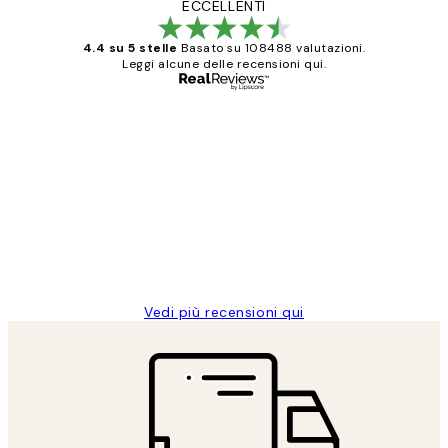
ECCELLENTI
4.4 su 5 stelle
Basato su 108488 valutazioni.
Leggi alcune delle recensioni qui.
Acquirente verificato
recensioni
dei
PERFECT!!
clienti
26 mag
Alessandra G
Vedi più recensioni qui