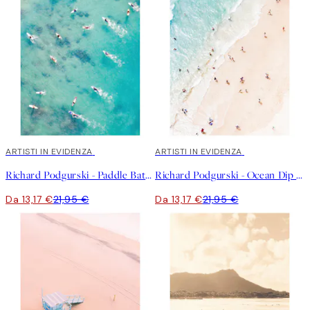
coloro che osservano le mie immagini. Mi piace evocare pensieri
e stimolare l'immaginazione.
40%*
ARTISTI IN EVIDENZA
40%*
ARTISTI IN EVIDENZA
Richard Podgurski - Paddle Battle Poster
Richard Podgurski - Ocean Dip Poster
Da 13,17 €
21,95 €
Da 13,17 €
21,95 €