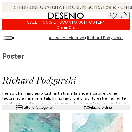
Skip
to
main
SALE - 50% DI SCONTO SUI POSTER*
content.
0 min
0 s
Valido
fino
▸
▸
Artisti in evidenza
Richard Podgurski
a:
2026-
08-
Poster
09
Richard Podgurski
Penso che nasciamo tutti artisti, ma la sfida è capire come
facciamo a rimanere tali. Il mio lavoro è di solito estremamente
focalizzato sulle condizioni meteorologiche e "sul momento". Mi
Leggi di più
Tutte le Categorie
Filtra e ordina
piace catturare eventi unici e rari che madre natura ci offre: Di
solito do' il meglio quando il tempo è fondamentale.
L'arte è estremamente incostante, ma mi piace trasmettere le
emozioni che desidero mostrare e suscitare tali emozioni in