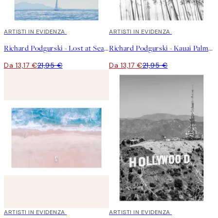
40%*
ARTISTI IN EVIDENZA
40%*
ARTISTI IN EVIDENZA
Richard Podgurski - Lost at Sea Poster
Richard Podgurski - Kauai Palms Poster
Da 13,17 €
21,95 €
Da 13,17 €
21,95 €
40%*
ARTISTI IN EVIDENZA
40%*
ARTISTI IN EVIDENZA