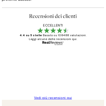
Recensioni dei clienti
ECCELLENTI
4.4 su 5 stelle
Basato su 108488 valutazioni.
Leggi alcune delle recensioni qui.
Acquirente verificato
recensioni
dei
PERFECT!!
clienti
26 mag
Alessandra G
Vedi più recensioni qui