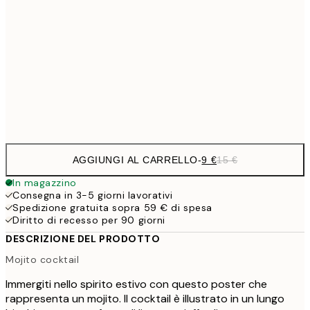
13,1
30x40 cm
21,
22,8
50x70 cm
Frame
options
AGGIUNGI AL CARRELLO
-
9 €
15 €
In magazzino
Consegna in 3-5 giorni lavorativi
Spedizione gratuita sopra 59 € di spesa
Diritto di recesso per 90 giorni
DESCRIZIONE DEL PRODOTTO
Mojito cocktail
Immergiti nello spirito estivo con questo poster che
rappresenta un mojito. Il cocktail è illustrato in un lungo