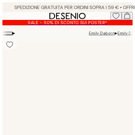
Skip
to
main
SALE - 50% DI SCONTO SUI POSTER*
content.
▸
▸
Emily Daborn
Emily Da
Product
images