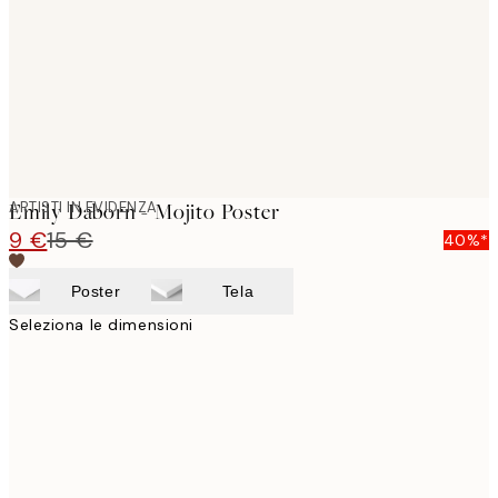
ARTISTI IN EVIDENZA
Emily Daborn - Mojito Poster
9 €
15 €
40%*
Poster
Tela
Seleziona le dimensioni