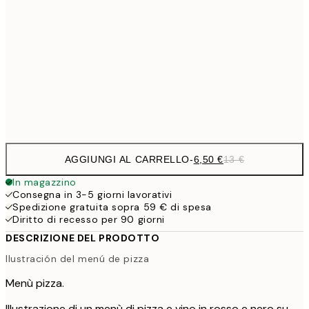
9,
30x40 cm
19,
16,2
50x70 cm
32,
Frame
options
AGGIUNGI AL CARRELLO
-
6,50 €
13 €
In magazzino
Consegna in 3-5 giorni lavorativi
Spedizione gratuita sopra 59 € di spesa
Diritto di recesso per 90 giorni
DESCRIZIONE DEL PRODOTTO
Ilustración del menú de pizza
Menù pizza.
Illustrazione di un menù di pizza e vino in rosso e nero su