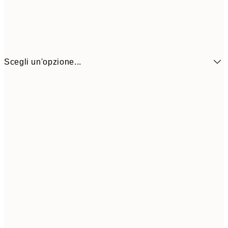
Scegli un'opzione...
6,
21x30 cm