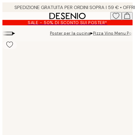
Skip
to
main
SALE - 50% DI SCONTO SUI POSTER*
content.
▸
▸
Poster per la cucina
Pizza Vino Menu Pos
Product
images