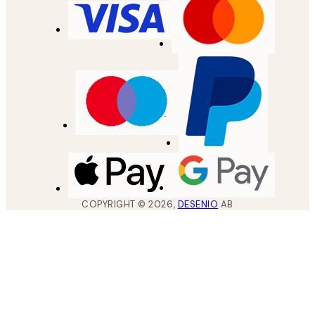
COPYRIGHT ©
2026
,
DESENIO
AB