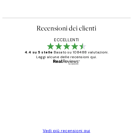
Recensioni dei clienti
ECCELLENTI
4.4 su 5 stelle
Basato su 108488 valutazioni.
Leggi alcune delle recensioni qui.
Acquirente verificato
recensioni
dei
PERFECT!!
clienti
26 mag
Alessandra G
Vedi più recensioni qui