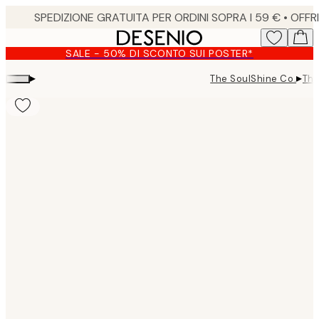
Skip
to
main
SALE - 50% DI SCONTO SUI POSTER*
content.
▸
▸
The SoulShine Co.
The
Product
images