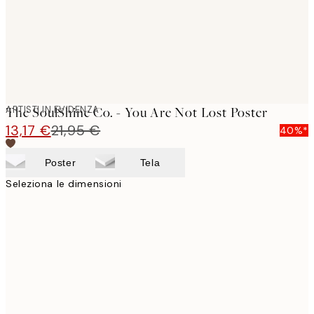
ARTISTI IN EVIDENZA
The SoulShine Co. - You Are Not Lost Poster
13,17 €
21,95 €
40%*
Poster
Tela
Seleziona le dimensioni