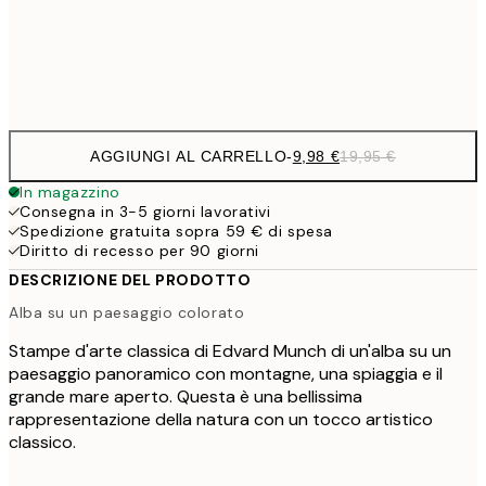
32,
Frame
options
AGGIUNGI AL CARRELLO
-
9,98 €
19,95 €
In magazzino
Consegna in 3-5 giorni lavorativi
Spedizione gratuita sopra 59 € di spesa
Diritto di recesso per 90 giorni
DESCRIZIONE DEL PRODOTTO
Alba su un paesaggio colorato
Stampe d'arte classica di Edvard Munch di un'alba su un
paesaggio panoramico con montagne, una spiaggia e il
grande mare aperto. Questa è una bellissima
rappresentazione della natura con un tocco artistico
classico.