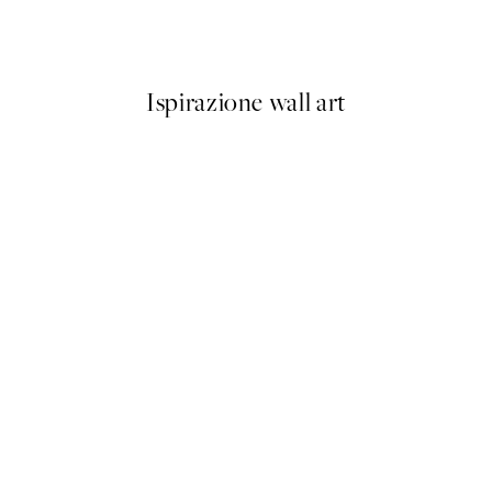
Da 6,50 €
13 €
Ispirazione wall art