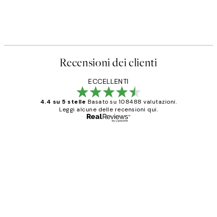
Recensioni dei clienti
ECCELLENTI
4.4 su 5 stelle
Basato su 108488 valutazioni.
Leggi alcune delle recensioni qui.
Acquirente verificato
recensioni
dei
PERFECT!!
clienti
26 mag
Alessandra G