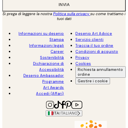
INVIA
Si prega di leggere la nostra
Politica sulla privacy
su come trattiamo i
tuoi dati
Informazioni su desenio
Desenio Art Advice
Stampa
Servizio clienti
Informazioni legali
Traccia il tuo ordine
Career
Condizioni di acquisto
Sostenibilità
Privacy
Dichiarazione di
Cookies
Accessibilità
Richiesta annullamento
ordine
Desenio Ambassador
Gestire i cookie
Programme
Art Awards
Accedi (Affari)
ITA
ITALIANO