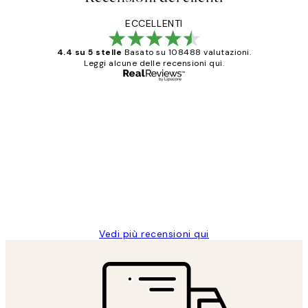
ECCELLENTI
4.4 su 5 stelle
Basato su 108488 valutazioni.
Leggi alcune delle recensioni qui.
Acquirente verificato
recensioni
dei
PERFECT!!
clienti
26 mag
Alessandra G
Vedi più recensioni qui