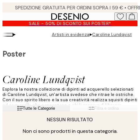
Skip
to
main
SALE - 50% DI SCONTO SUI POSTER*
content.
▸
▸
Artisti in evidenza
Caroline Lundqvist
Poster
Caroline Lundqvist
Esplora la nostra collezione di dipinti ad acquerello selezionati
di Caroline Lundqvist, un'artista svedese che ritrae le ostriche.
Con il suo spirito libero e la sua creatività realizza squisiti dipinti
ad acquerello che consentono a chi li osserva di liberare
Leggi di più
Tutte le Categorie
Filtra e ordina
l’immaginazione per un’interpretazione personale. Il suo gusto
per i dettagli e i colori rende unico ogni suo acquerello con
NESSUN RISULTATO
soggetti di ostriche!
Non ci sono prodotti in questa categoria.