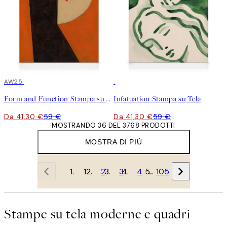
30%*
AW25
30%*
Form and Function Stampa su Tela
Infatuation Stampa su Tela
Da 41,30 €
59 €
Da 41,30 €
59 €
MOSTRANDO 36 DEL 3768 PRODOTTI
MOSTRA DI PIÙ
1
2
3
4
…
105
Stampe su tela moderne e quadri