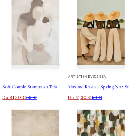
30%*
30%*
ARTISTI IN EVIDENZA
Soft Couple Stampa su Tela
Maxime Rokus - Spying No2 Stampa su Tela
Da 41,30 €
59 €
Da 41,30 €
59 €