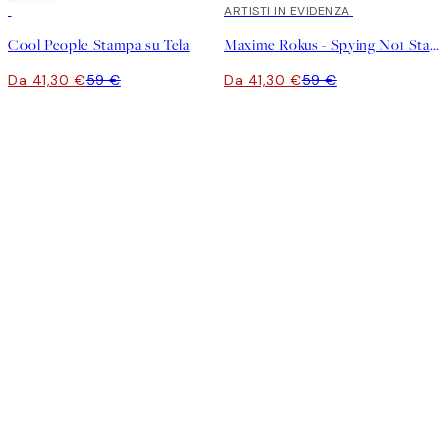
30%*
30%*
ARTISTI IN EVIDENZA
Cool People Stampa su Tela
Maxime Rokus - Spying No1 Stampa su Tela
Da 41,30 €
59 €
Da 41,30 €
59 €