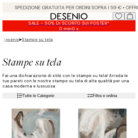
Skip
to
main
SALE - 50% DI SCONTO SUI POSTER*
content.
0 min
0 s
Valido
fino
▸
Desenio
Stampe su tela
a:
2026-
08-
Stampe su tela
09
Fai una dichiarazione di stile con le stampe su tela! Arreda le
tue pareti con le nostre stampe su tela di alta qualità per una
casa moderna e lussuosa.
Tutte le Categorie
Filtra e ordina