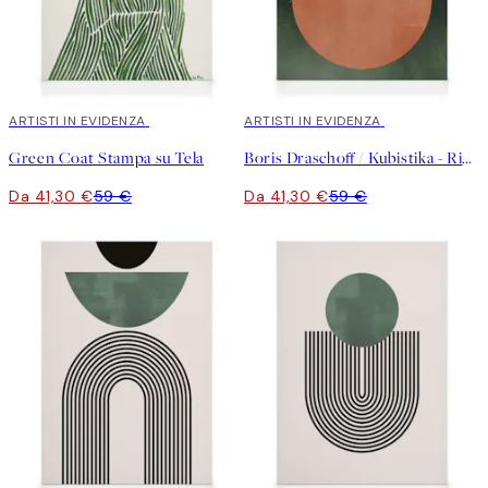
30%*
ARTISTI IN EVIDENZA
30%*
ARTISTI IN EVIDENZA
Green Coat Stampa su Tela
Boris Draschoff / Kubistika - Rising Stampa su Tela
Da 41,30 €
59 €
Da 41,30 €
59 €