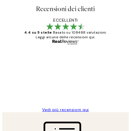
Recensioni dei clienti
ECCELLENTI
4.4 su 5 stelle
Basato su 108488 valutazioni.
Leggi alcune delle recensioni qui.
Acquirente verificato
recensioni
dei
PERFECT!!
clienti
26 mag
Alessandra G
Vedi più recensioni qui