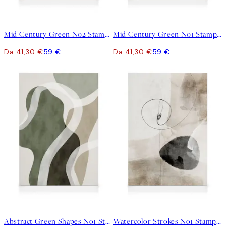
30%*
30%*
Mid Century Green No2 Stampa su Tela
Mid Century Green No1 Stampa su Tela
Da 41,30 €
59 €
Da 41,30 €
59 €
30%*
30%*
Abstract Green Shapes No1 Stampa su Tela
Watercolor Strokes No1 Stampa su Tela