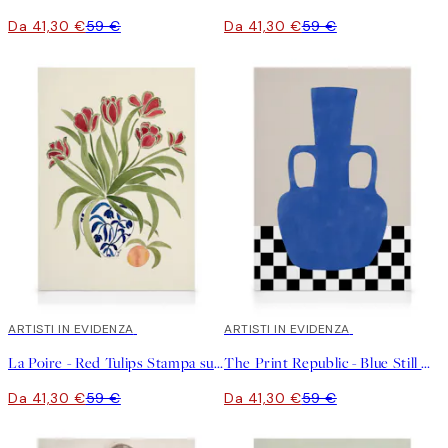
Da 41,30 €
59 €
Da 41,30 €
59 €
30%*
ARTISTI IN EVIDENZA
30%*
ARTISTI IN EVIDENZA
La Poire - Red Tulips Stampa su Tela
The Print Republic - Blue Still Life Poster No2 Stampa su Tela
Da 41,30 €
59 €
Da 41,30 €
59 €