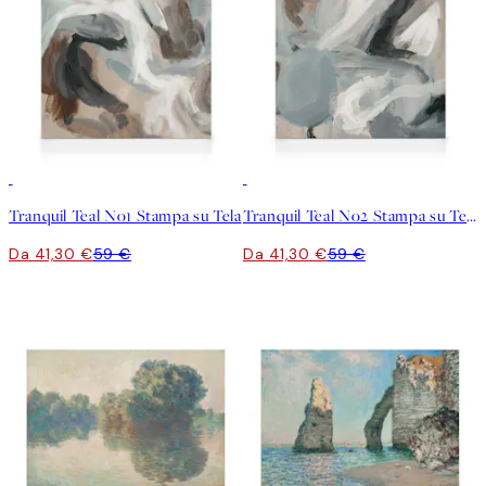
30%*
30%*
Tranquil Teal No1 Stampa su Tela
Tranquil Teal No2 Stampa su Tela
Da 41,30 €
59 €
Da 41,30 €
59 €