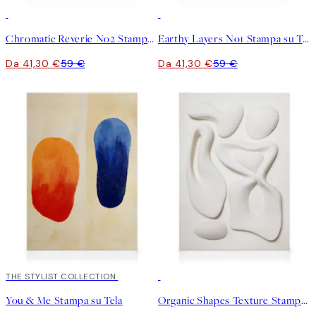
30%*
30%*
Chromatic Reverie No2 Stampa su Tela
Earthy Layers No1 Stampa su Tela
Da 41,30 €
59 €
Da 41,30 €
59 €
30%*
THE STYLIST COLLECTION
30%*
You & Me Stampa su Tela
Organic Shapes Texture Stampa su Tela