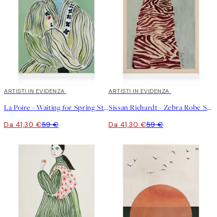
30%*
ARTISTI IN EVIDENZA
30%*
ARTISTI IN EVIDENZA
La Poire - Waiting for Spring Stampa su Tela
Sissan Richardt - Zebra Robe Stampa su Tela
Da 41,30 €
59 €
Da 41,30 €
59 €