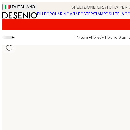
Skip
SPEDIZIONE GRATUITA PER O
ITA
ITALIANO
to
PIÚ POPOLARI
NOVITÀ
POSTER
STAMPE SU TELA
CO
main
content.
▸
▸
Pittura
Howdy Hound Stamp