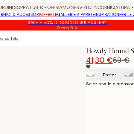
RDINI SOPRA I 59 € • OFFRIAMO SERVIZI DI INCORNICIATURA 
RNICI & ACCESSORI
OFFERTE
GALLERIE A PARETE
INSPIRATION
PER LE
SALE - 50% DI SCONTO SUI POSTER*
0 min
0 s
Valido
fino
a su Tela
a:
2026-
Howdy Hound S
08-
09
41,30 €
59 €
Poster
Seleziona le dimension