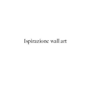
50%*
Dare to Stand Out Poster
Da 6,50 €
13 €
Ispirazione wall art