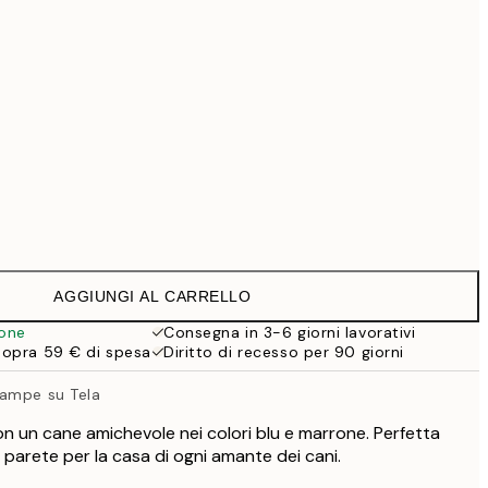
69,30 €
99 €
118,30 €
169 €
363,30 €
519 €
Senza cornice
AGGIUNGI AL CARRELLO
ione
Consegna in 3-6 giorni lavorativi
sopra 59 € di spesa
Diritto di recesso per 90 giorni
tampe su Tela
on un cane amichevole nei colori blu e marrone. Perfetta
arete per la casa di ogni amante dei cani.