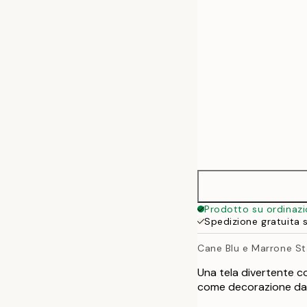
50x70 cm
70x100 cm
100x140 cm
Prodotto su ordinaz
Spedizione gratuita 
Cane Blu e Marrone S
Una tela divertente c
come decorazione da p