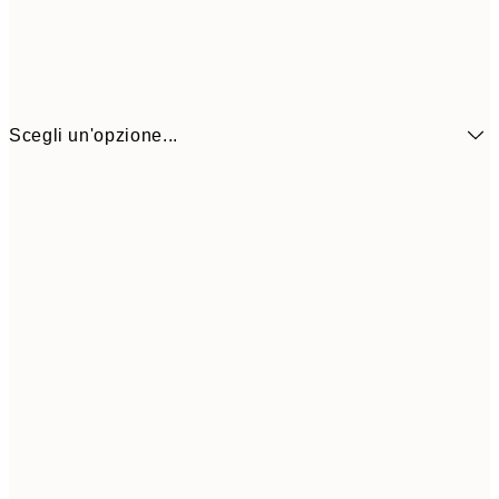
Scegli un'opzione...
6,
21x30 cm