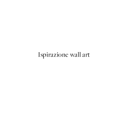
50%*
 et le Soleil Poster
Dapper Elephant Poster
Da 3,98 €
7,95 €
Ispirazione wall art