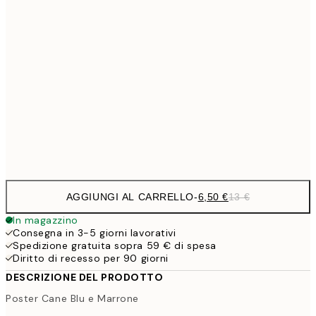
9,
30x40 cm
19,
16,2
50x70 cm
32,
59,5
100x150 cm
1
Frame
options
AGGIUNGI AL CARRELLO
-
6,50 €
13 €
In magazzino
Consegna in 3-5 giorni lavorativi
Spedizione gratuita sopra 59 € di spesa
Diritto di recesso per 90 giorni
DESCRIZIONE DEL PRODOTTO
Poster Cane Blu e Marrone