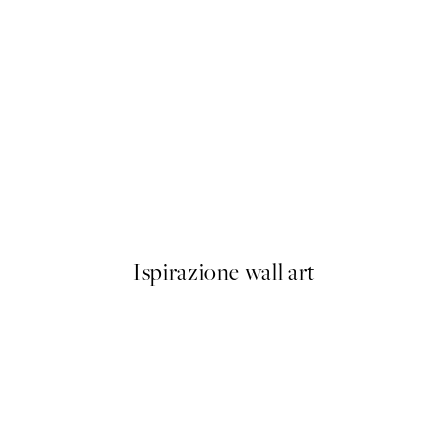
50%*
Olive Branches in Vase Poster
Da 6,50 €
13 €
Ispirazione wall art