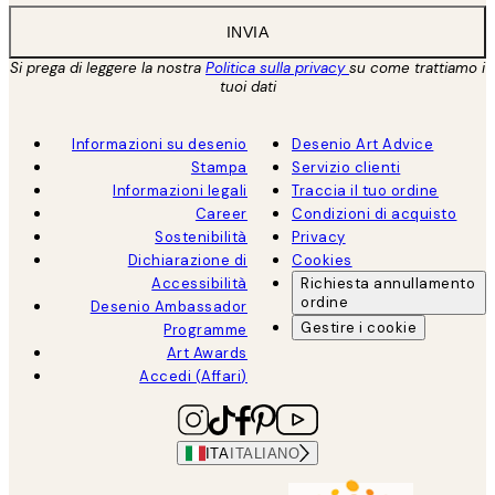
INVIA
Si prega di leggere la nostra
Politica sulla privacy
su come trattiamo i
tuoi dati
Informazioni su desenio
Desenio Art Advice
Stampa
Servizio clienti
Informazioni legali
Traccia il tuo ordine
Career
Condizioni di acquisto
Sostenibilità
Privacy
Dichiarazione di
Cookies
Accessibilità
Richiesta annullamento
ordine
Desenio Ambassador
Gestire i cookie
Programme
Art Awards
Accedi (Affari)
ITA
ITALIANO