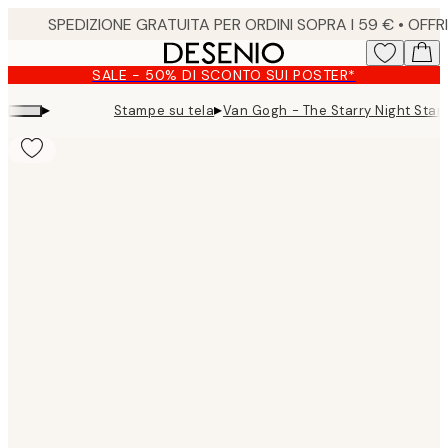
Skip
to
main
SALE - 50% DI SCONTO SUI POSTER*
content.
▸
▸
Stampe su tela
Van Gogh - The Starry Night Stam
Product
images