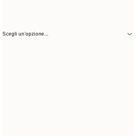
Scegli un'opzione...
41,3
30x40 cm