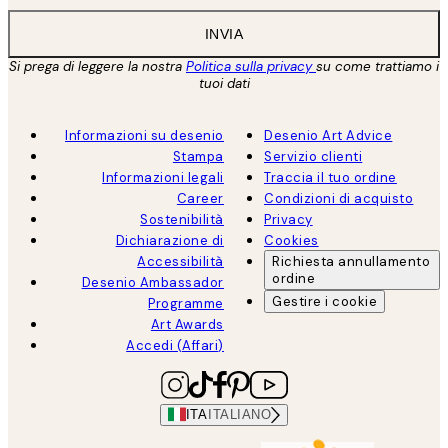
INVIA
Si prega di leggere la nostra
Politica sulla privacy
su come trattiamo i
tuoi dati
Informazioni su desenio
Desenio Art Advice
Stampa
Servizio clienti
Informazioni legali
Traccia il tuo ordine
Career
Condizioni di acquisto
Sostenibilità
Privacy
Dichiarazione di
Cookies
Accessibilità
Richiesta annullamento
ordine
Desenio Ambassador
Gestire i cookie
Programme
Art Awards
Accedi (Affari)
ITA
ITALIANO