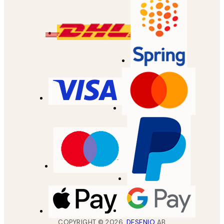
COPYRIGHT ©
2026
,
DESENIO
AB