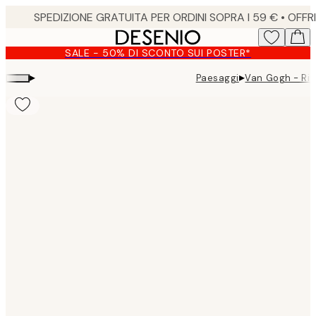
Skip
to
main
SALE - 50% DI SCONTO SUI POSTER*
content.
▸
▸
Paesaggi
Van Gogh - Riv
Product
images