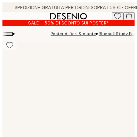
Skip
to
main
SALE - 50% DI SCONTO SUI POSTER*
content.
▸
▸
Poster di fiori & piante
Bluebell Study Pos
Product
images