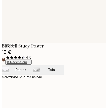
NOVITÀ
Bluebell Study Poster
15 €
4.5
8
Recensioni
Poster
Tela
Seleziona le dimensioni