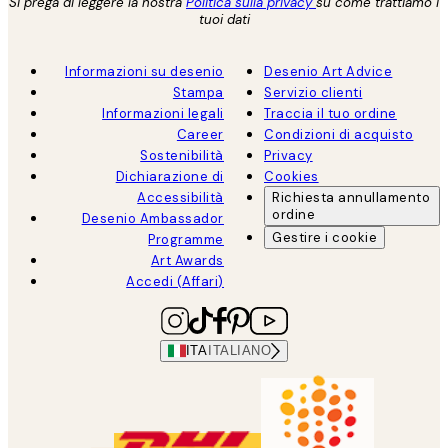
Si prega di leggere la nostra
Politica sulla privacy
su come trattiamo i
tuoi dati
Informazioni su desenio
Desenio Art Advice
Stampa
Servizio clienti
Informazioni legali
Traccia il tuo ordine
Career
Condizioni di acquisto
Sostenibilità
Privacy
Dichiarazione di
Cookies
Accessibilità
Richiesta annullamento
ordine
Desenio Ambassador
Gestire i cookie
Programme
Art Awards
Accedi (Affari)
ITA
ITALIANO