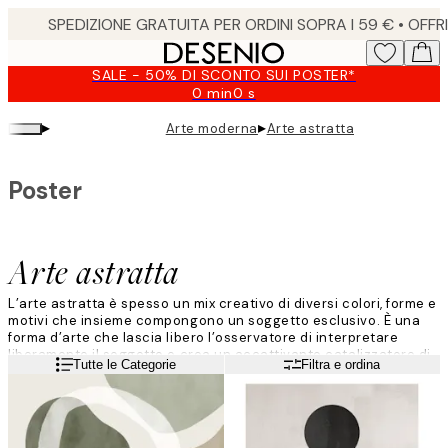
Skip
to
main
SALE - 50% DI SCONTO SUI POSTER*
content.
0 min
0 s
Valido
fino
▸
▸
Arte moderna
Arte astratta
a:
2026-
08-
Poster
09
Arte astratta
L’arte astratta è spesso un mix creativo di diversi colori, forme e
motivi che insieme compongono un soggetto esclusivo. È una
forma d’arte che lascia libero l’osservatore di interpretare
liberamente il soggetto e crea un accattivante catalizzatore di
Leggi di più
Tutte le Categorie
Filtra e ordina
sguardi in casa!