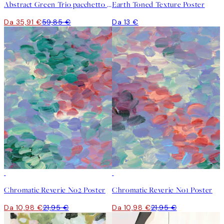
Abstract Green Trio pacchetto di poster
Earth Toned Texture Poster
Da 35,91 €
59,85 €
Da 13 €
50%*
50%*
Chromatic Reverie No2 Poster
Chromatic Reverie No1 Poster
Da 10,98 €
21,95 €
Da 10,98 €
21,95 €