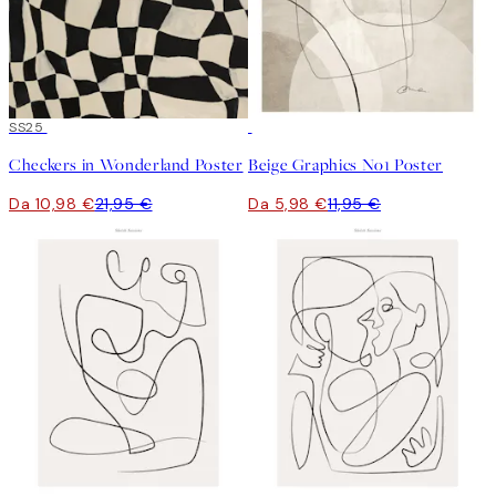
50%*
SS25
50%*
Checkers in Wonderland Poster
Beige Graphics No1 Poster
Da 10,98 €
21,95 €
Da 5,98 €
11,95 €