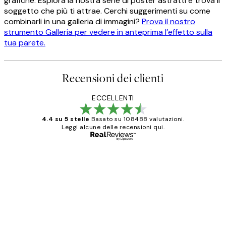
grafiche. Esplora la nostra serie di poster astratti e trova il
soggetto che più ti attrae. Cerchi suggerimenti su come
combinarli in una galleria di immagini?
Prova il nostro
strumento Galleria per vedere in anteprima l’effetto sulla
tua parete.
Recensioni dei clienti
ECCELLENTI
4.4 su 5 stelle
Basato su 108488 valutazioni.
Leggi alcune delle recensioni qui.
Acquirente verificato
recensioni
dei
PERFECT!!
clienti
26 mag