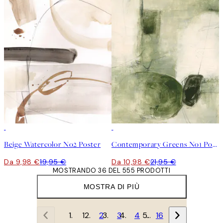
50%*
50%*
Beige Watercolor No2 Poster
Contemporary Greens No1 Poster
Da 9,98 €
19,95 €
Da 10,98 €
21,95 €
MOSTRANDO 36 DEL 555 PRODOTTI
MOSTRA DI PIÙ
1
2
3
4
…
16