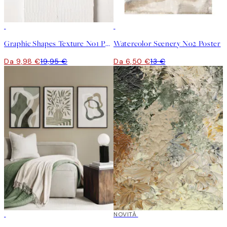
50%*
50%*
Graphic Shapes Texture No1 Poster
Watercolor Scenery No2 Poster
Da 9,98 €
19,95 €
Da 6,50 €
13 €
-40%
NOVITÀ