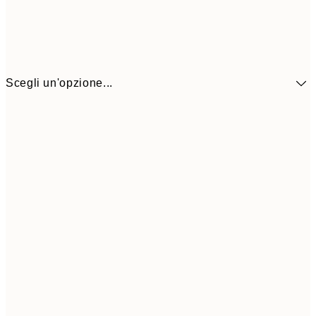
Scegli un'opzione...
5,
30x40 cm
19,