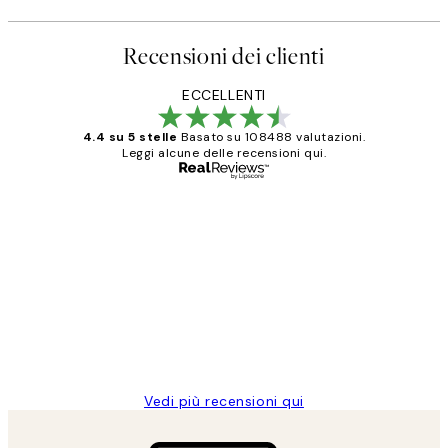
Recensioni dei clienti
ECCELLENTI
4.4 su 5 stelle
Basato su 108488 valutazioni.
Leggi alcune delle recensioni qui.
Acquirente verificato
recensioni
dei
PERFECT!!
clienti
26 mag
Alessandra G
Vedi più recensioni qui