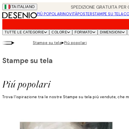
Skip
SPEDIZIONE GRATUITA PER O
ITA
ITALIANO
to
PIÚ POPOLARI
NOVITÀ
POSTER
STAMPE SU TELA
CO
main
content.
TUTTE LE CATEGORIE
COLORE
FORMATO
DIMENSIONI
▸
▸
Stampe su tela
Piú popolari
Stampe su tela
Piú popolari
Trova l'ispirazione tra le nostre Stampe su tela più vendute, che