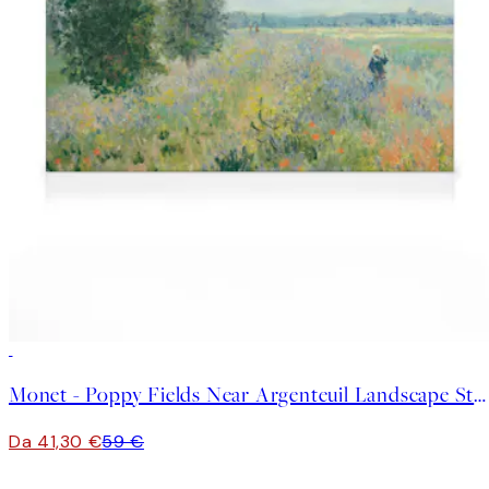
30%*
Monet - Poppy Fields Near Argenteuil Landscape Stampa su Tela
Da 41,30 €
59 €