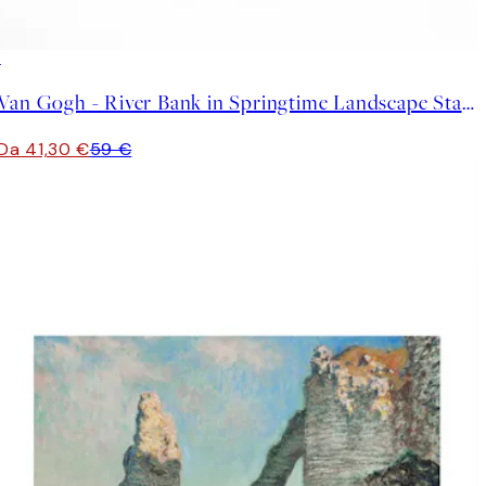
30%*
Van Gogh - River Bank in Springtime Landscape Stampa su Tela
Da 41,30 €
59 €