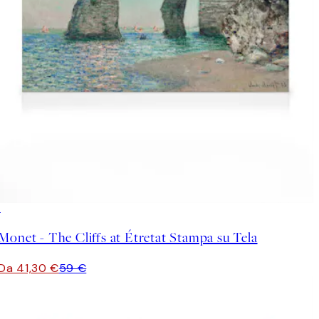
30%*
Monet - The Cliffs at Étretat Stampa su Tela
Da 41,30 €
59 €