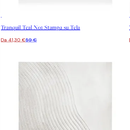
30%*
Tranquil Teal No1 Stampa su Tela
Da 41,30 €
59 €