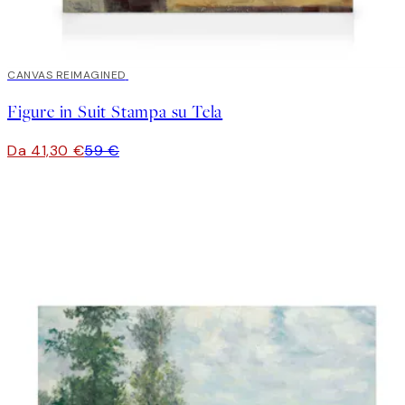
30%*
CANVAS REIMAGINED
Figure in Suit Stampa su Tela
Da 41,30 €
59 €