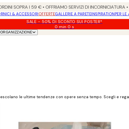
RDINI SOPRA I 59 € • OFFRIAMO SERVIZI DI INCORNICIATURA 
RNICI & ACCESSORI
OFFERTE
GALLERIE A PARETE
INSPIRATION
PER LE
SALE - 50% DI SCONTO SUI POSTER*
0 min
0 s
Valido
ORGANIZZAZIONE
fino
a:
2026-
08-
09
 mescolano le ultime tendenze con opere senza tempo. Scegli e rega