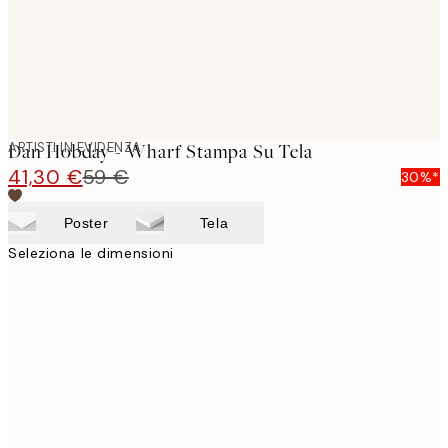
ARTISTI IN EVIDENZA
Dan Hobday - Wharf Stampa Su Tela
41,30 €
59 €
30%*
Poster
Tela
Seleziona le dimensioni