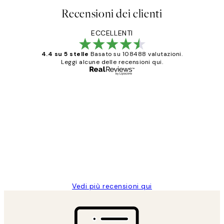
Recensioni dei clienti
ECCELLENTI
4.4 su 5 stelle
Basato su 108488 valutazioni.
Leggi alcune delle recensioni qui.
Acquirente verificato
recensioni
dei
PERFECT!!
clienti
26 mag
Alessandra G
Vedi più recensioni qui