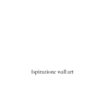
50%*
oilet Poster
Buon Appetito Poster
Da 3,98 €
7,95 €
Ispirazione wall art