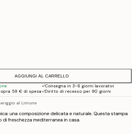
99 €
118,30 €
169 €
363,30 €
519 €
Senza cornice
AGGIUNGI AL CARRELLO
ione
Consegna in 3-6 giorni lavorativi
sopra 59 € di spesa
Diritto di recesso per 90 giorni
eriggio al Limone
mica: una composizione delicata e naturale. Questa stampa
o di freschezza mediterranea in casa.