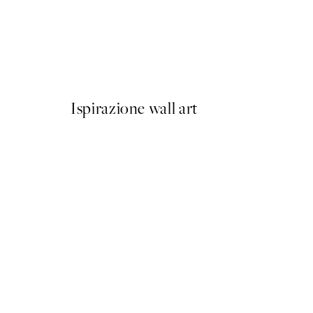
NOVITÀ
Cheers Poster
Da 7,95 €
Ispirazione wall art