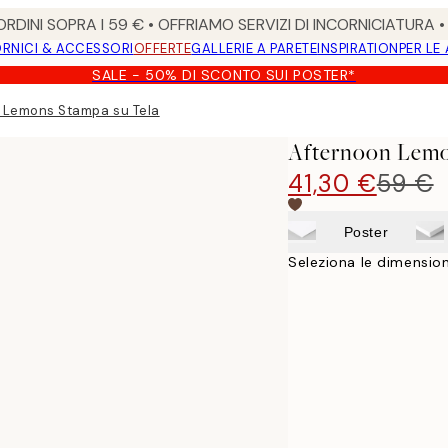
RDINI SOPRA I 59 € • OFFRIAMO SERVIZI DI INCORNICIATURA 
RNICI & ACCESSORI
OFFERTE
GALLERIE A PARETE
INSPIRATION
PER LE
SALE - 50% DI SCONTO SUI POSTER*
 Lemons Stampa su Tela
Afternoon Lemo
41,30 €
59 €
Poster
Seleziona le dimension