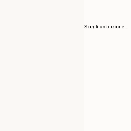
Scegli un'opzione...
30x40 cm
50x70 cm