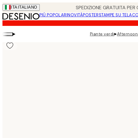
Skip
SPEDIZIONE GRATUITA PER O
ITA
ITALIANO
to
PIÚ POPOLARI
NOVITÀ
POSTER
STAMPE SU TELA
CO
main
content.
▸
▸
Piante verdi
Afternoon