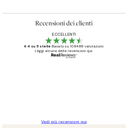
Recensioni dei clienti
ECCELLENTI
4.4 su 5 stelle
Basato su 108488 valutazioni.
Leggi alcune delle recensioni qui.
Acquirente verificato
recensioni
dei
PERFECT!!
clienti
26 mag
Alessandra G
Vedi più recensioni qui