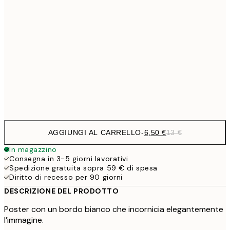
6,
21x30 cm
9,
30x40 cm
19,
16,2
50x70 cm
32,
Frame
options
AGGIUNGI AL CARRELLO
-
6,50 €
13 €
In magazzino
Consegna in 3-5 giorni lavorativi
Spedizione gratuita sopra 59 € di spesa
Diritto di recesso per 90 giorni
DESCRIZIONE DEL PRODOTTO
Poster con un bordo bianco che incornicia elegantemente
l’immagine.