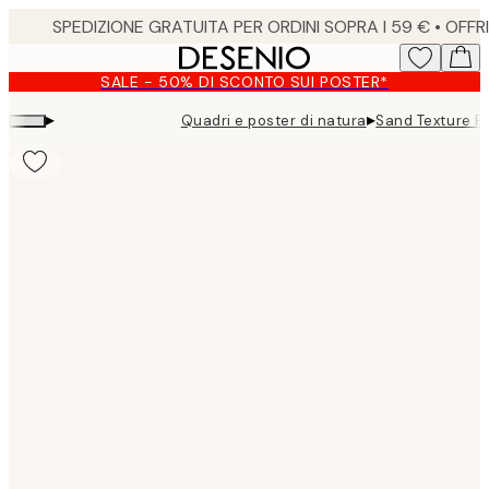
Skip
to
main
SALE - 50% DI SCONTO SUI POSTER*
content.
▸
▸
Quadri e poster di natura
Sand Texture P
Product
images