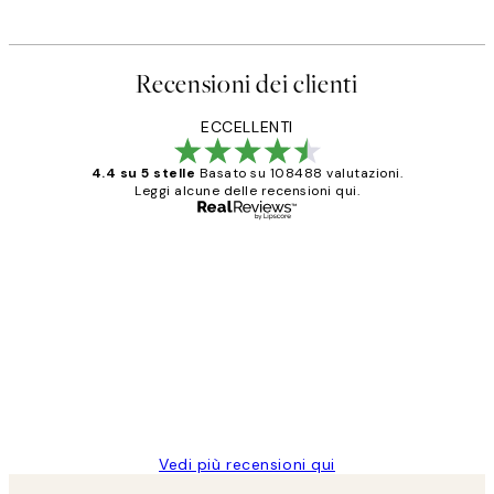
Recensioni dei clienti
ECCELLENTI
4.4 su 5 stelle
Basato su 108488 valutazioni.
Leggi alcune delle recensioni qui.
Acquirente verificato
recensioni
dei
PERFECT!!
clienti
26 mag
Alessandra G
Vedi più recensioni qui