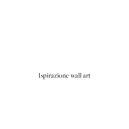
50%*
Rustic Botanicals Poster
Da 7,50 €
15 €
Ispirazione wall art