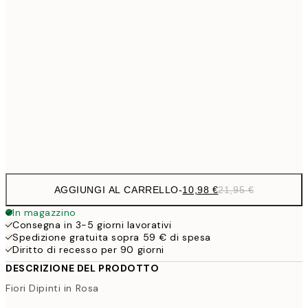
15,2
40x50 cm
30,
1
50x70 cm
27,2
70x100 cm
54,
Frame
options
AGGIUNGI AL CARRELLO
-
10,98 €
21,95 €
In magazzino
Consegna in 3-5 giorni lavorativi
Spedizione gratuita sopra 59 € di spesa
Diritto di recesso per 90 giorni
DESCRIZIONE DEL PRODOTTO
Fiori Dipinti in Rosa