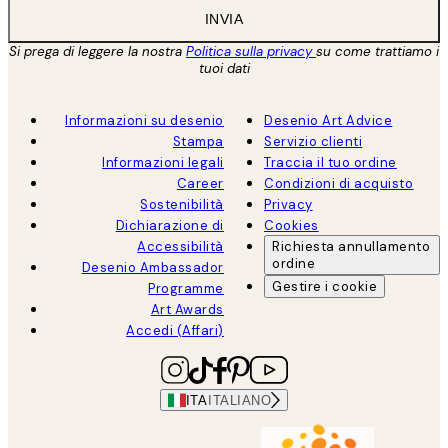
INVIA
Si prega di leggere la nostra
Politica sulla privacy
su come trattiamo i
tuoi dati
Informazioni su desenio
Desenio Art Advice
Stampa
Servizio clienti
Informazioni legali
Traccia il tuo ordine
Career
Condizioni di acquisto
Sostenibilità
Privacy
Dichiarazione di
Cookies
Accessibilità
Richiesta annullamento
ordine
Desenio Ambassador
Gestire i cookie
Programme
Art Awards
Accedi (Affari)
ITA
ITALIANO