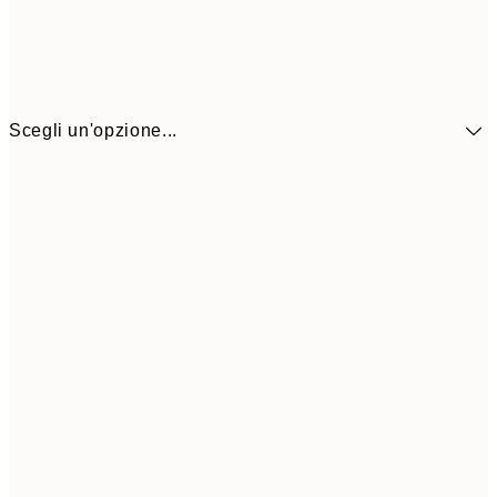
Scegli un'opzione...
10,9
30x40 cm
21,