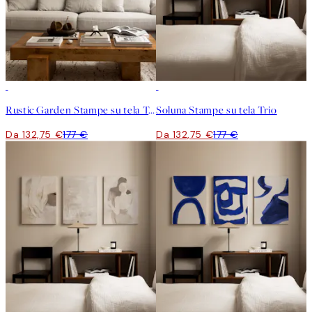
-25%
-25%
Rustic Garden Stampe su tela Trio
Soluna Stampe su tela Trio
Da 132,75 €
177 €
Da 132,75 €
177 €