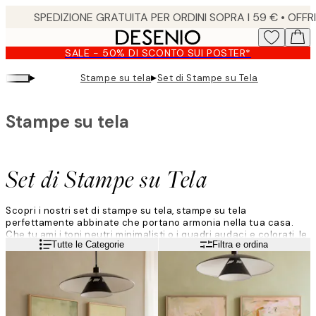
Skip
to
main
SALE - 50% DI SCONTO SUI POSTER*
content.
▸
▸
Stampe su tela
Set di Stampe su Tela
Stampe su tela
Set di Stampe su Tela
Scopri i nostri set di stampe su tela, stampe su tela
perfettamente abbinate che portano armonia nella tua casa.
Che tu ami i toni neutri minimalisti o i quadri audaci e colorati, le
Leggi di più
Tutte le Categorie
Filtra e ordina
nostre selezioni curate rendono facile decorare con stile. Crea
un look armonioso che risulti moderno, personale e
naturalmente equilibrato.