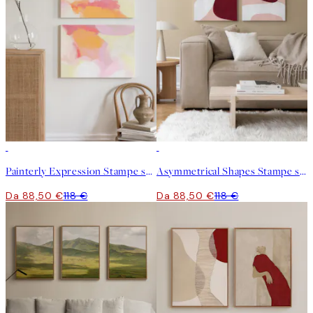
-25%
-25%
Painterly Expression Stampe su tela Duo
Asymmetrical Shapes Stampe su tela Duo
Da 88,50 €
118 €
Da 88,50 €
118 €