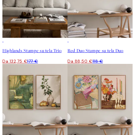
-25%
-25%
Highlands Stampe su tela Trio
Red Duo Stampe su tela Duo
Da 132,75 €
177 €
Da 88,50 €
118 €