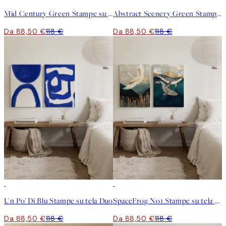
Mid Century Green Stampe su tela Duo
Abstract Scenery Green Stampe su tela Duo
Da 88,50 €
118 €
Da 88,50 €
118 €
-25%
-25%
Un Po' Di Blu Stampe su tela Duo
SpaceFrog No1 Stampe su tela Duo
Da 88,50 €
118 €
Da 88,50 €
118 €