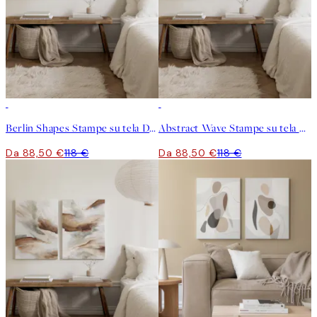
-25%
-25%
Berlin Shapes Stampe su tela Duo
Abstract Wave Stampe su tela Duo
Da 88,50 €
118 €
Da 88,50 €
118 €