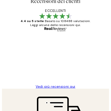
Recensioni dei clienti
ECCELLENTI
4.4 su 5 stelle
Basato su 108488 valutazioni.
Leggi alcune delle recensioni qui.
Acquirente verificato
recensioni
dei
PERFECT!!
clienti
26 mag
Alessandra G
Vedi più recensioni qui