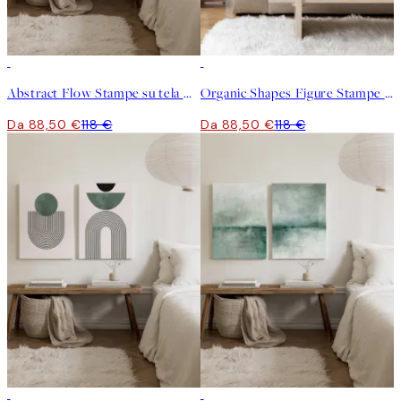
-25%
-25%
Abstract Flow Stampe su tela Duo
Organic Shapes Figure Stampe su tela Duo
Da 88,50 €
118 €
Da 88,50 €
118 €
-25%
-25%