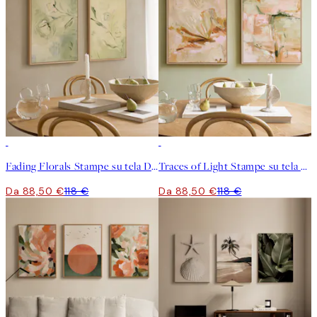
-25%
-25%
Fading Florals Stampe su tela Duo
Traces of Light Stampe su tela Duo
Da 88,50 €
118 €
Da 88,50 €
118 €