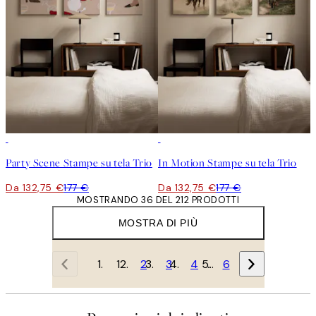
-25%
-25%
Party Scene Stampe su tela Trio
In Motion Stampe su tela Trio
Da 132,75 €
177 €
Da 132,75 €
177 €
MOSTRANDO 36 DEL 212 PRODOTTI
MOSTRA DI PIÙ
1
2
3
4
…
6