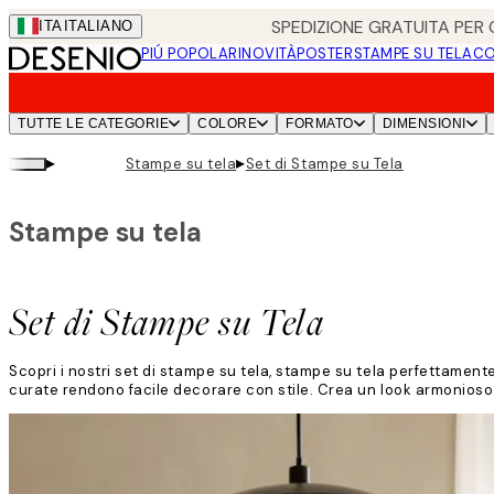
Skip
SPEDIZIONE GRATUITA PER O
ITA
ITALIANO
to
PIÚ POPOLARI
NOVITÀ
POSTER
STAMPE SU TELA
CO
main
content.
TUTTE LE CATEGORIE
COLORE
FORMATO
DIMENSIONI
▸
▸
Stampe su tela
Set di Stampe su Tela
Stampe su tela
Set di Stampe su Tela
Scopri i nostri set di stampe su tela, stampe su tela perfettamente
curate rendono facile decorare con stile. Crea un look armonioso