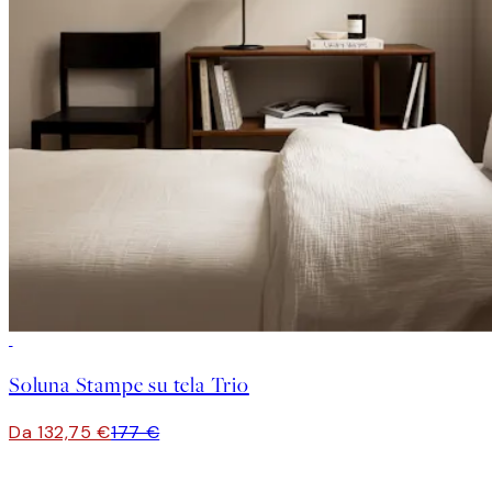
-25%
Soluna Stampe su tela Trio
Da 132,75 €
177 €