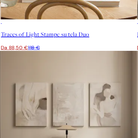
-25%
Traces of Light Stampe su tela Duo
Da 88,50 €
118 €