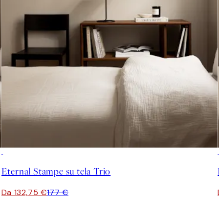
-25%
Eternal Stampe su tela Trio
Da 132,75 €
177 €