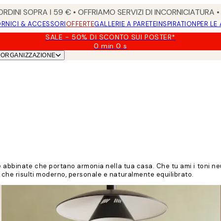
RDINI SOPRA I 59 € • OFFRIAMO SERVIZI DI INCORNICIATURA 
RNICI & ACCESSORI
OFFERTE
GALLERIE A PARETE
INSPIRATION
PER LE
SALE - 50% DI SCONTO SUI POSTER*
0 min
0 s
Valido
ORGANIZZAZIONE
fino
a:
2026-
08-
09
 abbinate che portano armonia nella tua casa. Che tu ami i toni neutr
 che risulti moderno, personale e naturalmente equilibrato.