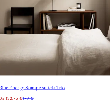
-25%
Blue Energy Stampe su tela Trio
Da 132,75 €
177 €