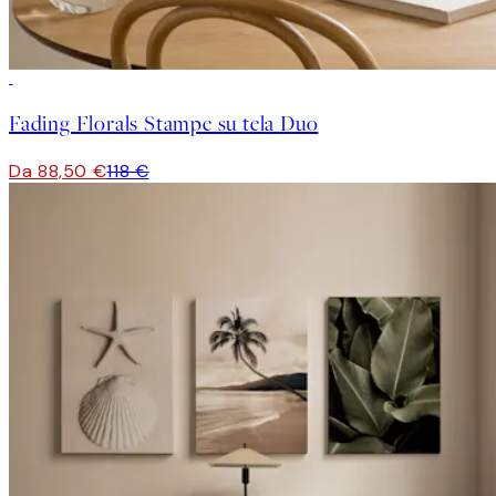
-25%
Fading Florals Stampe su tela Duo
Da 88,50 €
118 €