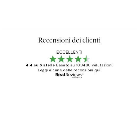
Recensioni dei clienti
ECCELLENTI
4.4 su 5 stelle
Basato su 108488 valutazioni.
Leggi alcune delle recensioni qui.
Acquirente verificato
recensioni
dei
PERFECT!!
clienti
26 mag
Alessandra G