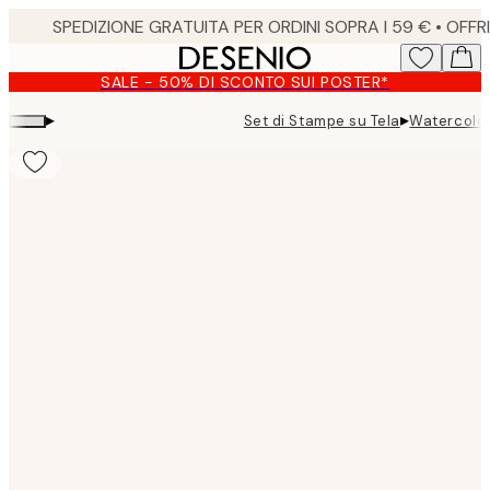
Skip
to
main
SALE - 50% DI SCONTO SUI POSTER*
content.
▸
▸
Set di Stampe su Tela
Watercolor
Product
images