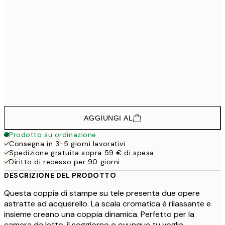
133,5
30x40 cm - Cornice in nero
1
208,5
50x70 cm - Cornice in nero
2
148,5
30x40 cm - Cornice in rovere
1
223,5
50x70 cm - Cornice in rovere
2
AGGIUNGI AL
Prodotto su ordinazione
Consegna in 3-5 giorni lavorativi
Spedizione gratuita sopra 59 € di spesa
Diritto di recesso per 90 giorni
DESCRIZIONE DEL PRODOTTO
Questa coppia di stampe su tele presenta due opere
astratte ad acquerello. La scala cromatica è rilassante e
insieme creano una coppia dinamica. Perfetto per la
camera da letto, il soggiorno o ovunque tu voglia