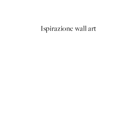
Da 3,98 €
7,95 €
Ispirazione wall art