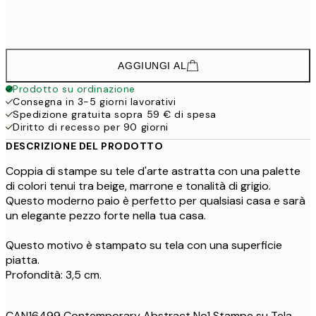
913,5
100x140 cm - Cornice in rovere
12
AGGIUNGI AL
Prodotto su ordinazione
Consegna in 3-5 giorni lavorativi
Spedizione gratuita sopra 59 € di spesa
Diritto di recesso per 90 giorni
DESCRIZIONE DEL PRODOTTO
Coppia di stampe su tele d'arte astratta con una palette
di colori tenui tra beige, marrone e tonalità di grigio.
Questo moderno paio è perfetto per qualsiasi casa e sarà
un elegante pezzo forte nella tua casa.
Questo motivo è stampato su tela con una superficie
piatta.
Profondità: 3,5 cm.
CAN16499 Contemporary Abstract No1 Stampe su Tela