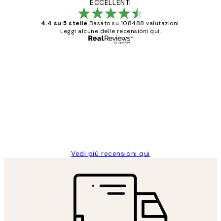
ECCELLENTI
4.4 su 5 stelle
Basato su 108488 valutazioni.
Leggi alcune delle recensioni qui.
Acquirente verificato
recensioni
dei
PERFECT!!
clienti
26 mag
Alessandra G
Vedi più recensioni qui