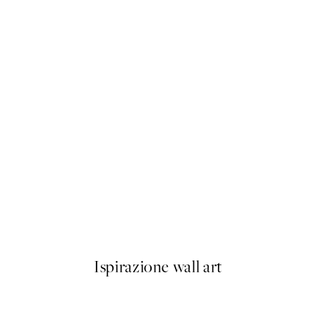
50%*
Olive Branches in Vase Poster
Da 6,50 €
13 €
Ispirazione wall art