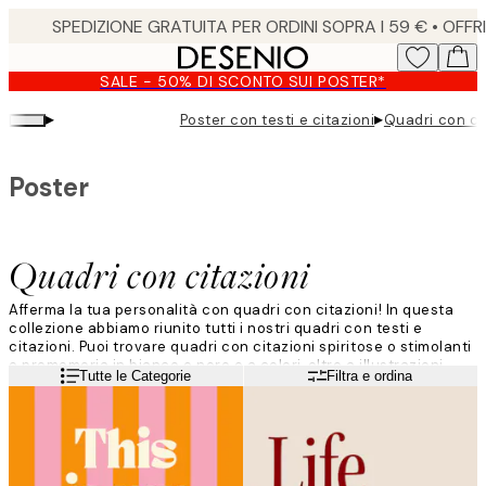
Skip
to
main
SALE - 50% DI SCONTO SUI POSTER*
content.
▸
▸
Poster con testi e citazioni
Quadri con ci
Poster
Quadri con citazioni
Afferma la tua personalità con quadri con citazioni! In questa
collezione abbiamo riunito tutti i nostri quadri con testi e
citazioni. Puoi trovare quadri con citazioni spiritose o stimolanti
e promemoria in bianco e nero e a colori, oltre a illustrazioni
Leggi di più
Tutte le Categorie
Filtra e ordina
grafiche e molto altro ancora. Scegli la tua stampa preferita per
la tua parete preferita e voilà!