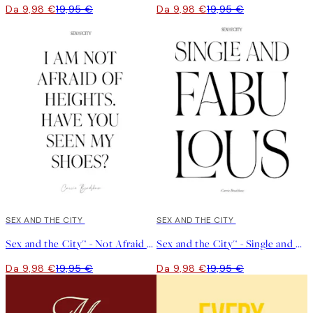
Da 9,98 €
19,95 €
Da 9,98 €
19,95 €
50%*
SEX AND THE CITY
50%*
SEX AND THE CITY
Sex and the City™ - Not Afraid of Heights Poster
Sex and the City™ - Single and Fabulous Poster
Da 9,98 €
19,95 €
Da 9,98 €
19,95 €