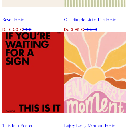
50%*
50%*
Reset Poster
Our Simple Little Life Poster
Da 6,50 €
13 €
Da 3,98 €
7,95 €
50%*
50%*
This Is It Poster
Enjoy Every Moment Poster