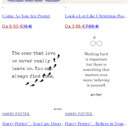
50%*
50%*
Come As You Are Poster
Look a Lot Like Christmas Poster
Da 6,50 €
13 €
Da 3,98 €
7,95 €
50%*
HARRY POTTER
50%*
HARRY POTTER
Harry Potter™ - You Can Always Find Them Poster
Harry Potter™ - Believe in Yourself Poster