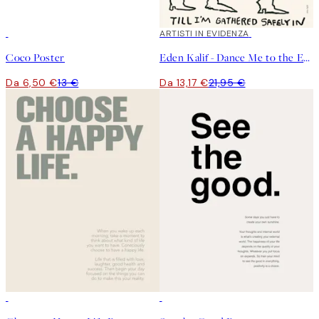
50%*
40%*
ARTISTI IN EVIDENZA
Coco Poster
Eden Kalif - Dance Me to the End of Love Poster
Da 6,50 €
13 €
Da 13,17 €
21,95 €
50%*
50%*