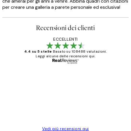
che amerai per gli anni a venire. Abbina quadri con citazioni
per creare una galleria a parete personale ed esclusiva!
Recensioni dei clienti
ECCELLENTI
4.4 su 5 stelle
Basato su 108488 valutazioni.
Leggi alcune delle recensioni qui.
Acquirente verificato
recensioni
dei
PERFECT!!
clienti
26 mag
Alessandra G
Vedi più recensioni qui