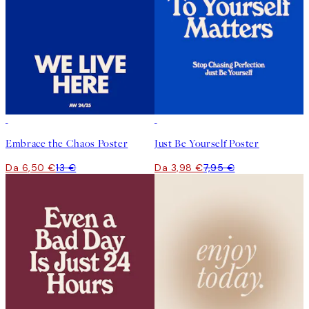
50%*
50%*
Embrace the Chaos Poster
Just Be Yourself Poster
Da 6,50 €
13 €
Da 3,98 €
7,95 €