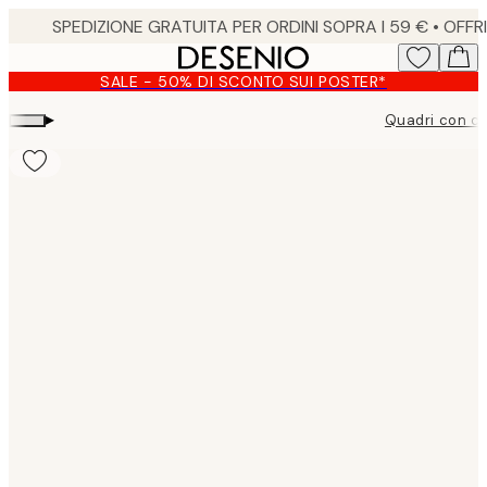
Skip
to
main
SALE - 50% DI SCONTO SUI POSTER*
content.
▸
Quadri con ci
Product
images