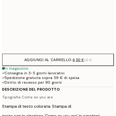
9,
30x40 cm
19,
16,2
50x70 cm
32,
Frame
options
AGGIUNGI AL CARRELLO
-
6,50 €
13 €
In magazzino
Consegna in 3-5 giorni lavorativi
Spedizione gratuita sopra 59 € di spesa
Diritto di recesso per 90 giorni
DESCRIZIONE DEL PRODOTTO
Tipografia Come as you are
Stampa di testo colorata. Stampa di
testo con la citazione 'Come as you are' in caratteri