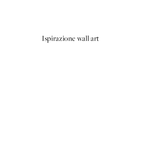
On The Surface Poster
Da 9,98 €
19,95 €
Ispirazione wall art