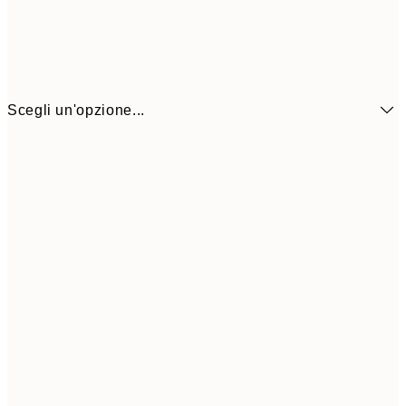
Scegli un'opzione...
6,
21x30 cm