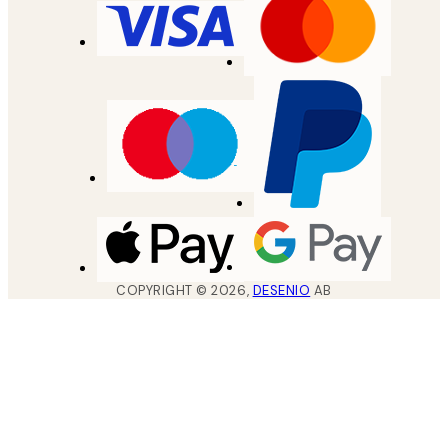
COPYRIGHT ©
2026
,
DESENIO
AB