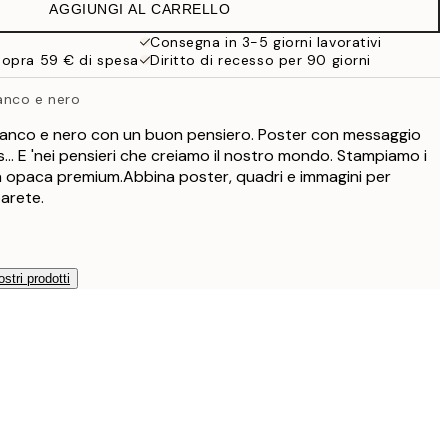
AGGIUNGI AL CARRELLO
9,98 €
19,95 €
Consegna in 3-5 giorni lavorativi
sopra 59 € di spesa
Diritto di recesso per 90 giorni
13,73 €
27,45 €
ianco e nero
bianco e nero con un buon pensiero. Poster con messaggio
.. E 'nei pensieri che creiamo il nostro mondo. Stampiamo i
a opaca premium.Abbina poster, quadri e immagini per
parete.
ostri prodotti