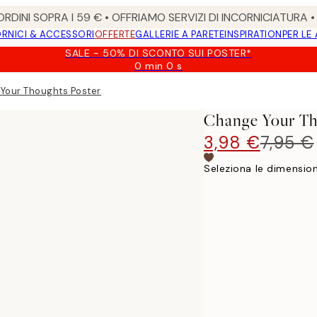
RDINI SOPRA I 59 € • OFFRIAMO SERVIZI DI INCORNICIATURA 
RNICI & ACCESSORI
OFFERTE
GALLERIE A PARETE
INSPIRATION
PER LE
SALE - 50% DI SCONTO SUI POSTER*
0 min
0 s
Valido
fino
Your Thoughts Poster
a:
2026-
Change Your Th
08-
09
3,98 €
7,95 €
Seleziona le dimension