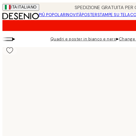
Skip
SPEDIZIONE GRATUITA PER O
ITA
ITALIANO
to
PIÚ POPOLARI
NOVITÀ
POSTER
STAMPE SU TELA
CO
main
content.
▸
▸
Quadri e poster in bianco e nero
Change 