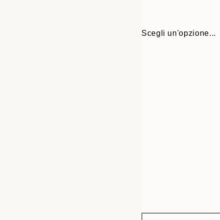
Scegli un'opzione...
Frame
13x18 cm
options
21x30 cm