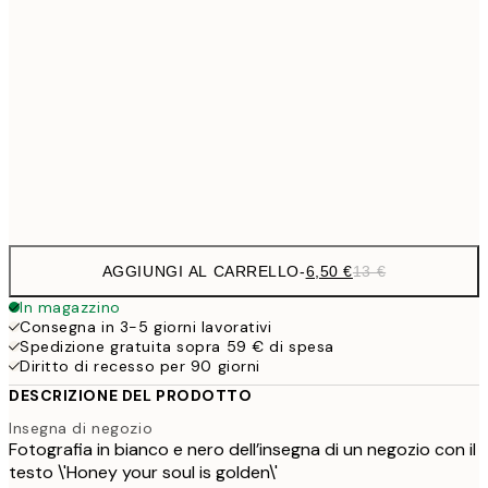
9,
30x40 cm
19,
16,2
50x70 cm
32,
Frame
options
AGGIUNGI AL CARRELLO
-
6,50 €
13 €
In magazzino
Consegna in 3-5 giorni lavorativi
Spedizione gratuita sopra 59 € di spesa
Diritto di recesso per 90 giorni
DESCRIZIONE DEL PRODOTTO
Insegna di negozio
Fotografia in bianco e nero dell’insegna di un negozio con il
testo \'Honey your soul is golden\'