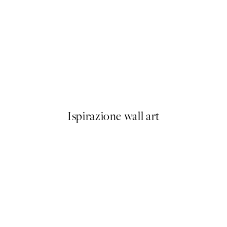
50%*
Caffeine and Confidence Post
Da 9,98 €
19,95 €
Ispirazione wall art