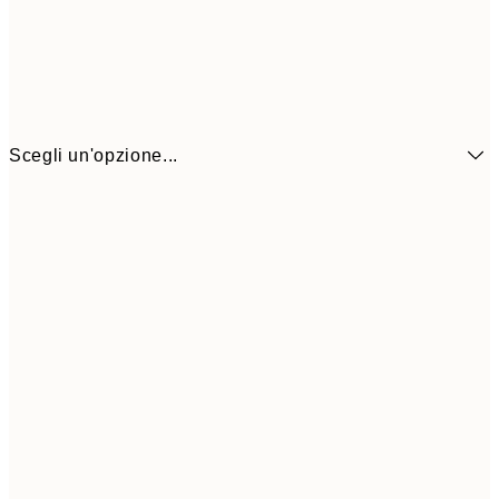
Scegli un'opzione...
6,
21x30 cm