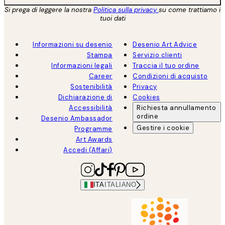
Si prega di leggere la nostra
Politica sulla privacy
su come trattiamo i
tuoi dati
Informazioni su desenio
Desenio Art Advice
Stampa
Servizio clienti
Informazioni legali
Traccia il tuo ordine
Career
Condizioni di acquisto
Sostenibilità
Privacy
Dichiarazione di
Cookies
Accessibilità
Richiesta annullamento
ordine
Desenio Ambassador
Gestire i cookie
Programme
Art Awards
Accedi (Affari)
ITA
ITALIANO