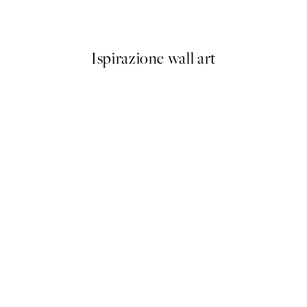
Da 3,98 €
7,95 €
Ispirazione wall art