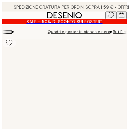
Skip
to
main
SALE - 50% DI SCONTO SUI POSTER*
content.
▸
▸
Quadri e poster in bianco e nero
But Firs
Product
images