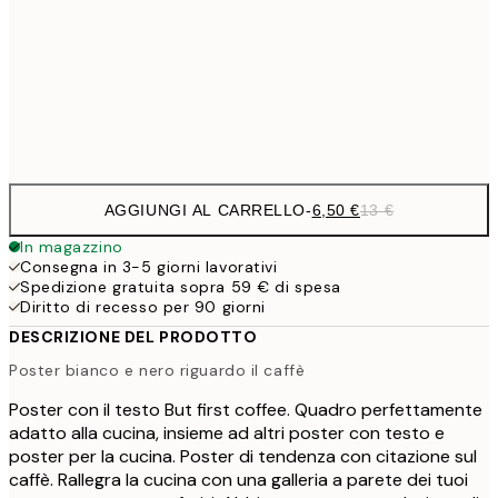
13,7
40x50 cm
27,
Frame
options
AGGIUNGI AL CARRELLO
-
6,50 €
13 €
In magazzino
Consegna in 3-5 giorni lavorativi
Spedizione gratuita sopra 59 € di spesa
Diritto di recesso per 90 giorni
DESCRIZIONE DEL PRODOTTO
Poster bianco e nero riguardo il caffè
Poster con il testo But first coffee. Quadro perfettamente
adatto alla cucina, insieme ad altri poster con testo e
poster per la cucina. Poster di tendenza con citazione sul
caffè. Rallegra la cucina con una galleria a parete dei tuoi