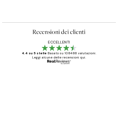
Recensioni dei clienti
ECCELLENTI
4.4 su 5 stelle
Basato su 108488 valutazioni.
Leggi alcune delle recensioni qui.
Acquirente verificato
recensioni
dei
PERFECT!!
clienti
26 mag
Alessandra G