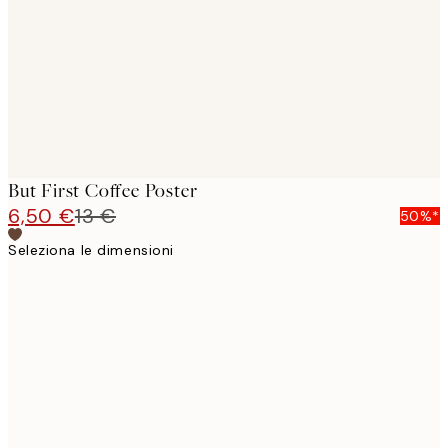
But First Coffee Poster
6,50 €
13 €
50%*
Seleziona le dimensioni