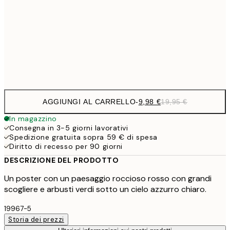
19,
16,2
50x70 cm
32,
Frame
options
AGGIUNGI AL CARRELLO
-
9,98 €
19,95 €
In magazzino
Consegna in 3-5 giorni lavorativi
Spedizione gratuita sopra 59 € di spesa
Diritto di recesso per 90 giorni
DESCRIZIONE DEL PRODOTTO
Un poster con un paesaggio roccioso rosso con grandi
scogliere e arbusti verdi sotto un cielo azzurro chiaro.
19967-5
Storia dei prezzi