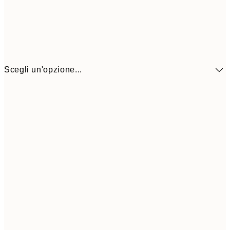
Scegli un'opzione...
9,
30x40 cm