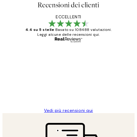
Recensioni dei clienti
ECCELLENTI
4.4 su 5 stelle
Basato su 108488 valutazioni.
Leggi alcune delle recensioni qui.
Acquirente verificato
recensioni
dei
PERFECT!!
clienti
26 mag
Alessandra G
Vedi più recensioni qui