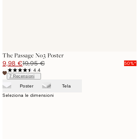
images
The Passage No3 Poster
9,98 €
19,95 €
50%*
4.4
7
Recensioni
Poster
Tela
Seleziona le dimensioni