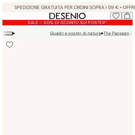
Skip
to
main
SALE - 50% DI SCONTO SUI POSTER*
content.
▸
▸
Quadri e poster di natura
The Passage No
Product
images