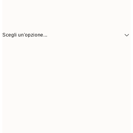
Scegli un'opzione...
9,
30x40 cm
19,