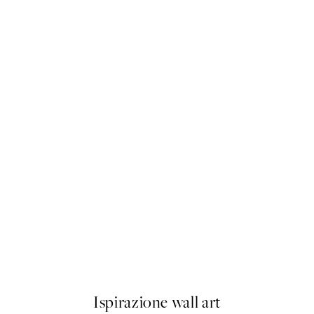
50%*
Pink Van Poster
Da 9,98 €
19,95 €
Ispirazione wall art