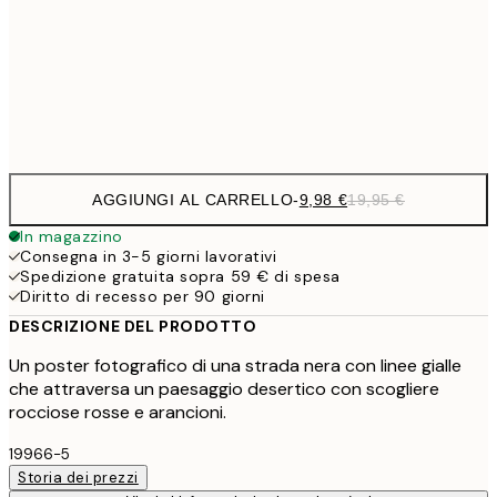
16,2
50x70 cm
32,
Frame
options
AGGIUNGI AL CARRELLO
-
9,98 €
19,95 €
In magazzino
Consegna in 3-5 giorni lavorativi
Spedizione gratuita sopra 59 € di spesa
Diritto di recesso per 90 giorni
DESCRIZIONE DEL PRODOTTO
Un poster fotografico di una strada nera con linee gialle
che attraversa un paesaggio desertico con scogliere
rocciose rosse e arancioni.
19966-5
Storia dei prezzi