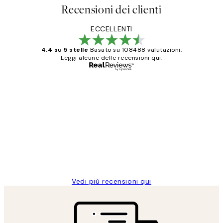
Recensioni dei clienti
ECCELLENTI
4.4 su 5 stelle
Basato su 108488 valutazioni.
Leggi alcune delle recensioni qui.
Acquirente verificato
recensioni
dei
PERFECT!!
clienti
26 mag
Alessandra G
Vedi più recensioni qui