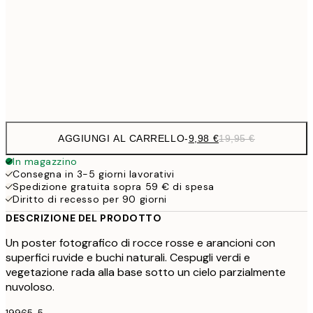
19,
16,2
50x70 cm
32,
Frame
options
AGGIUNGI AL CARRELLO
-
9,98 €
19,95 €
In magazzino
Consegna in 3-5 giorni lavorativi
Spedizione gratuita sopra 59 € di spesa
Diritto di recesso per 90 giorni
DESCRIZIONE DEL PRODOTTO
Un poster fotografico di rocce rosse e arancioni con
superfici ruvide e buchi naturali. Cespugli verdi e
vegetazione rada alla base sotto un cielo parzialmente
nuvoloso.