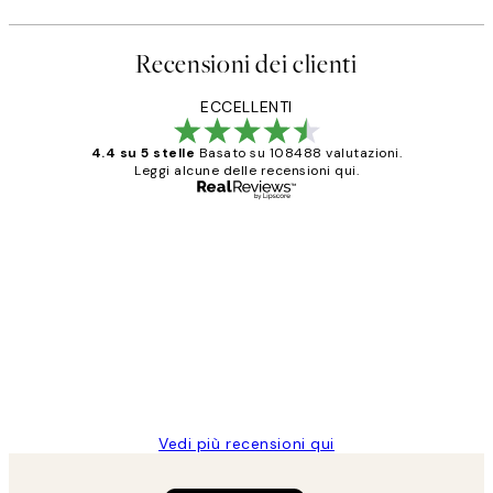
Recensioni dei clienti
ECCELLENTI
4.4 su 5 stelle
Basato su 108488 valutazioni.
Leggi alcune delle recensioni qui.
Acquirente verificato
recensioni
dei
PERFECT!!
clienti
26 mag
Alessandra G
Vedi più recensioni qui