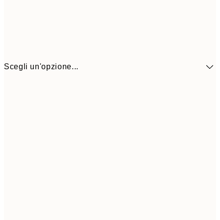
Scegli un'opzione...
9,
30x40 cm