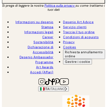
Si prega di leggere la nostra
Politica sulla privacy
su come trattiamo i
tuoi dati
Informazioni su desenio
Desenio Art Advice
Stampa
Servizio clienti
Informazioni legali
Traccia il tuo ordine
Career
Condizioni di acquisto
Sostenibilità
Privacy
Dichiarazione di
Cookies
Accessibilità
Richiesta annullamento
ordine
Desenio Ambassador
Gestire i cookie
Programme
Art Awards
Accedi (Affari)
ITA
ITALIANO