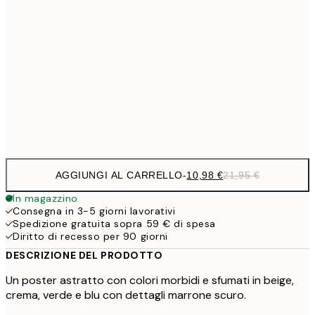
27,2
70x100 cm
54,
59,5
100x150 cm
1
Frame
options
AGGIUNGI AL CARRELLO
-
10,98 €
21,95 €
In magazzino
Consegna in 3-5 giorni lavorativi
Spedizione gratuita sopra 59 € di spesa
Diritto di recesso per 90 giorni
DESCRIZIONE DEL PRODOTTO
Un poster astratto con colori morbidi e sfumati in beige,
crema, verde e blu con dettagli marrone scuro.