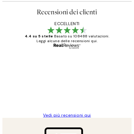
Recensioni dei clienti
ECCELLENTI
4.4 su 5 stelle
Basato su 108488 valutazioni.
Leggi alcune delle recensioni qui.
Acquirente verificato
recensioni
dei
PERFECT!!
clienti
26 mag
Alessandra G
Vedi più recensioni qui