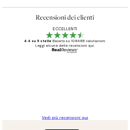
Recensioni dei clienti
ECCELLENTI
4.4 su 5 stelle
Basato su 108488 valutazioni.
Leggi alcune delle recensioni qui.
Acquirente verificato
recensioni
dei
PERFECT!!
clienti
26 mag
Alessandra G
Vedi più recensioni qui