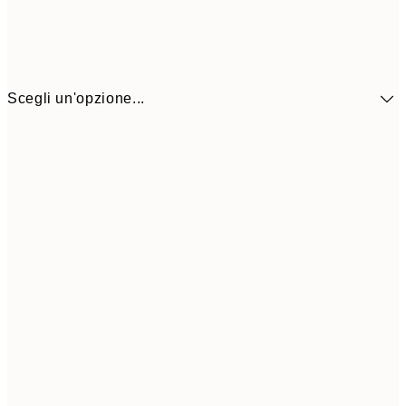
Scegli un'opzione...
9,
30x40 cm
19,