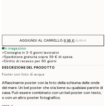
13,7
40x50 cm
27,
Frame
options
AGGIUNGI AL CARRELLO
-
9,98 €
19,95 €
In magazzino
Consegna in 3-5 giorni lavorativi
Spedizione gratuita sopra 59 € di spesa
Diritto di recesso per 90 giorni
DESCRIZIONE DEL PRODOTTO
Poster con foto di acqua
Affascinante poster con la foto della schiuma delle onde
del mare. Un bel poster che sta bene su qualsiasi parete di
casa. Può essere combinato con un bel poster con testo,
o con un altro poster fotografico.