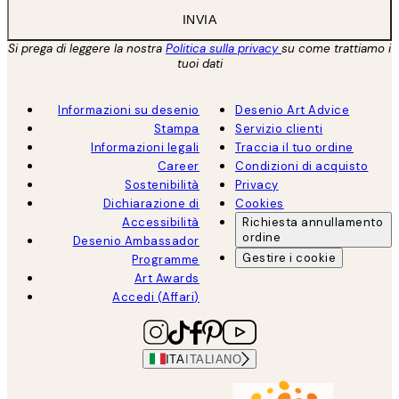
INVIA
Si prega di leggere la nostra
Politica sulla privacy
su come trattiamo i
tuoi dati
Informazioni su desenio
Desenio Art Advice
Stampa
Servizio clienti
Informazioni legali
Traccia il tuo ordine
Career
Condizioni di acquisto
Sostenibilità
Privacy
Dichiarazione di
Cookies
Accessibilità
Richiesta annullamento
ordine
Desenio Ambassador
Gestire i cookie
Programme
Art Awards
Accedi (Affari)
ITA
ITALIANO