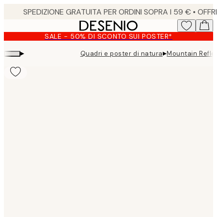
Skip
to
main
SALE - 50% DI SCONTO SUI POSTER*
content.
▸
▸
Quadri e poster di natura
Mountain Refle
Product
images