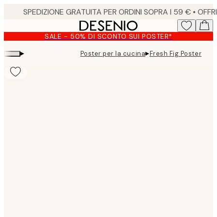
Skip
to
main
SALE - 50% DI SCONTO SUI POSTER*
content.
▸
▸
Poster per la cucina
Fresh Fig Poster
Product
images