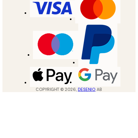
COPYRIGHT ©
2026
,
DESENIO
AB