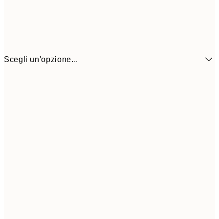
Scegli un'opzione...
6,
21x30 cm