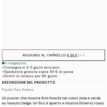
9,
30x40 cm
19,
16,2
50x70 cm
32,
Frame
options
AGGIUNGI AL CARRELLO
-
6,50 €
13 €
In magazzino
Consegna in 3-5 giorni lavorativi
Spedizione gratuita sopra 59 € di spesa
Diritto di recesso per 90 giorni
DESCRIZIONE DEL PRODOTTO
Poster Fico Fresco
Un poster che mostra fichi freschi nei colori viola e verde
su tessuto beige. Un fico è aperto e mostra l'interno rosso