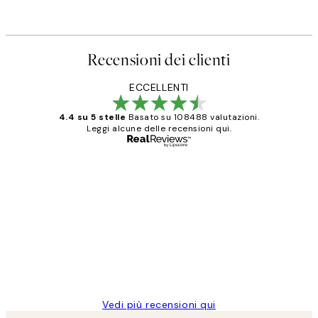
Recensioni dei clienti
ECCELLENTI
4.4 su 5 stelle
Basato su 108488 valutazioni.
Leggi alcune delle recensioni qui.
Acquirente verificato
recensioni
dei
PERFECT!!
clienti
26 mag
Alessandra G
Vedi più recensioni qui