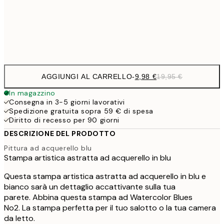
32,
Frame
options
AGGIUNGI AL CARRELLO
-
9,98 €
19,95 €
In magazzino
Consegna in 3-5 giorni lavorativi
Spedizione gratuita sopra 59 € di spesa
Diritto di recesso per 90 giorni
DESCRIZIONE DEL PRODOTTO
Pittura ad acquerello blu
Stampa artistica astratta ad acquerello in blu
Questa stampa artistica astratta ad acquerello in blu e
bianco sarà un dettaglio accattivante sulla tua
parete. Abbina questa stampa ad Watercolor Blues
No2. La stampa perfetta per il tuo salotto o la tua camera
da letto.