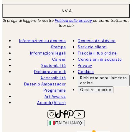
INVIA
Si prega di leggere la nostra
Politica sulla privacy
su come trattiamo i
tuoi dati
Informazioni su desenio
Desenio Art Advice
Stampa
Servizio clienti
Informazioni legali
Traccia il tuo ordine
Career
Condizioni di acquisto
Sostenibilità
Privacy
Dichiarazione di
Cookies
Accessibilità
Richiesta annullamento
ordine
Desenio Ambassador
Gestire i cookie
Programme
Art Awards
Accedi (Affari)
ITA
ITALIANO