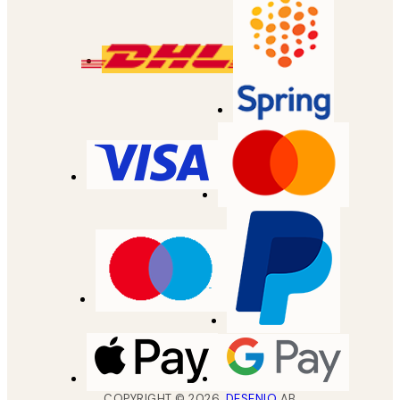
COPYRIGHT ©
2026
,
DESENIO
AB