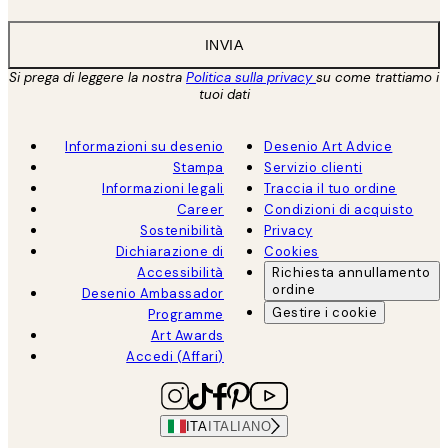
INVIA
Si prega di leggere la nostra
Politica sulla privacy
su come trattiamo i
tuoi dati
Informazioni su desenio
Desenio Art Advice
Stampa
Servizio clienti
Informazioni legali
Traccia il tuo ordine
Career
Condizioni di acquisto
Sostenibilità
Privacy
Dichiarazione di
Cookies
Accessibilità
Richiesta annullamento
ordine
Desenio Ambassador
Gestire i cookie
Programme
Art Awards
Accedi (Affari)
ITA
ITALIANO