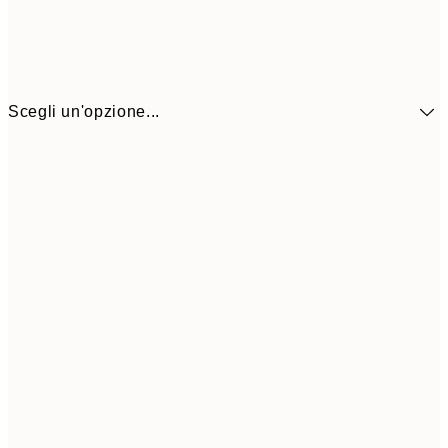
Scegli un'opzione...
41,3
30x40 cm