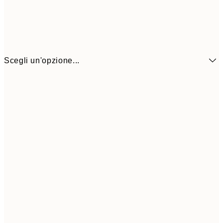
Scegli un'opzione...
6,
21x30 cm