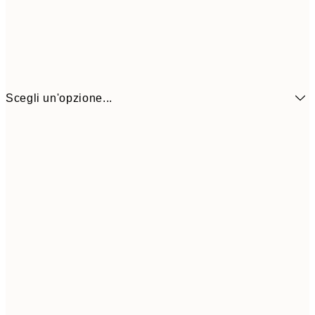
Scegli un'opzione...
6,
21x30 cm