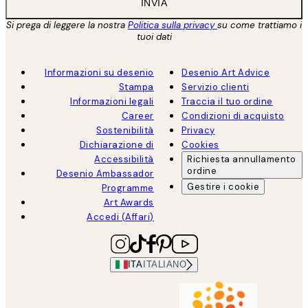
INVIA
Si prega di leggere la nostra
Politica sulla privacy
su come trattiamo i
tuoi dati
Informazioni su desenio
Desenio Art Advice
Stampa
Servizio clienti
Informazioni legali
Traccia il tuo ordine
Career
Condizioni di acquisto
Sostenibilità
Privacy
Dichiarazione di
Cookies
Accessibilità
Richiesta annullamento
ordine
Desenio Ambassador
Gestire i cookie
Programme
Art Awards
Accedi (Affari)
ITA
ITALIANO