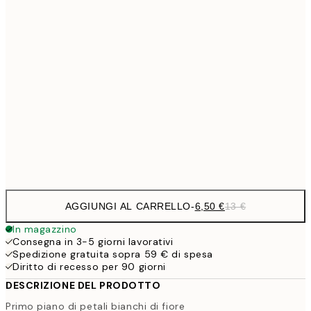
9,
30x40 cm
19,
13,7
40x50 cm
27,
16,2
50x70 cm
32,
Frame
options
AGGIUNGI AL CARRELLO
-
6,50 €
13 €
In magazzino
Consegna in 3-5 giorni lavorativi
Spedizione gratuita sopra 59 € di spesa
Diritto di recesso per 90 giorni
DESCRIZIONE DEL PRODOTTO
Primo piano di petali bianchi di fiore