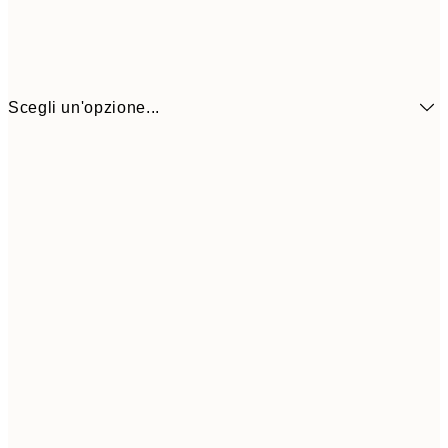
Scegli un'opzione...
3,
13x18 cm
7,