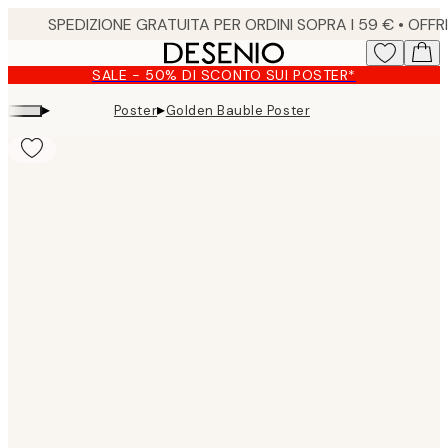
Skip
to
main
SALE - 50% DI SCONTO SUI POSTER*
content.
▸
▸
Poster
Golden Bauble Poster
Product
images