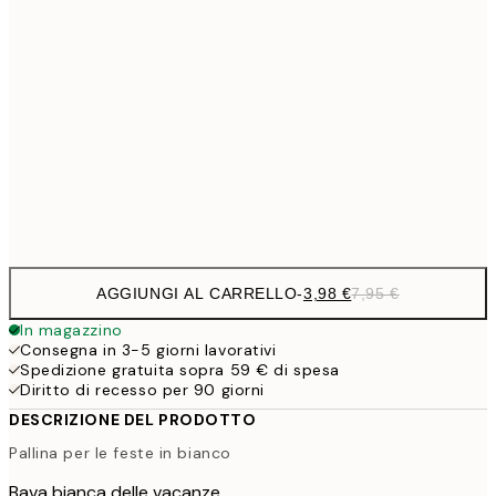
6,
21x30 cm
9,
30x40 cm
19,
16,2
50x70 cm
32,
Frame
options
AGGIUNGI AL CARRELLO
-
3,98 €
7,95 €
In magazzino
Consegna in 3-5 giorni lavorativi
Spedizione gratuita sopra 59 € di spesa
Diritto di recesso per 90 giorni
DESCRIZIONE DEL PRODOTTO
Pallina per le feste in bianco
Bava bianca delle vacanze