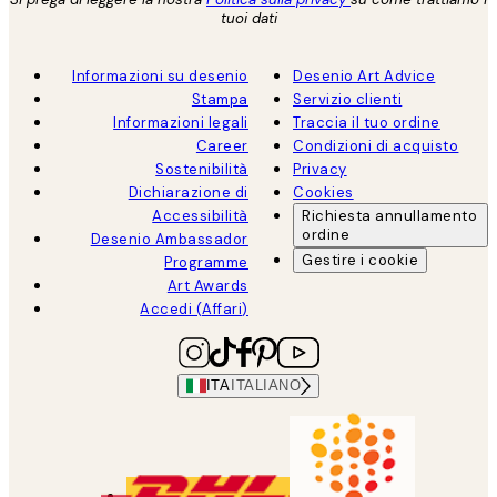
tuoi dati
Informazioni su desenio
Desenio Art Advice
Stampa
Servizio clienti
Informazioni legali
Traccia il tuo ordine
Career
Condizioni di acquisto
Sostenibilità
Privacy
Dichiarazione di
Cookies
Accessibilità
Richiesta annullamento
ordine
Desenio Ambassador
Gestire i cookie
Programme
Art Awards
Accedi (Affari)
ITA
ITALIANO