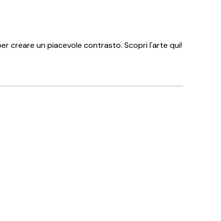
er creare un piacevole contrasto. Scopri l'arte qui!
Acquirente verificato
👏🏻👏🏻👏🏻
14 mag
Arianna C