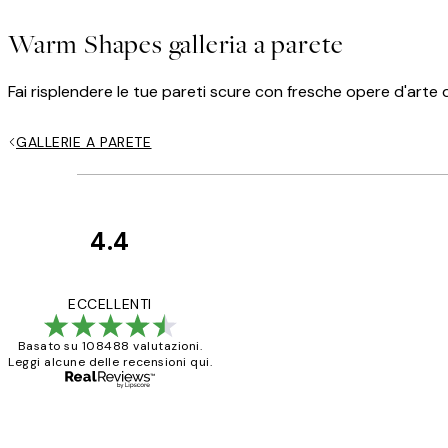
Warm Shapes galleria a parete
Fai risplendere le tue pareti scure con fresche opere d'arte
GALLERIE A PARETE
4.4
recensioni
dei
PERFECT!!
ECCELLENTI
clienti
Basato su 108488 valutazioni.
Leggi alcune delle recensioni qui.
26 mag
Alessandra G