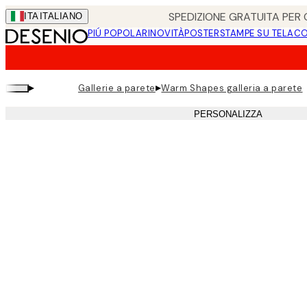
Skip
SPEDIZIONE GRATUITA PER O
ITA
ITALIANO
to
PIÚ POPOLARI
NOVITÀ
POSTER
STAMPE SU TELA
CO
main
content.
▸
▸
Gallerie a parete
Warm Shapes galleria a parete
PERSONALIZZA