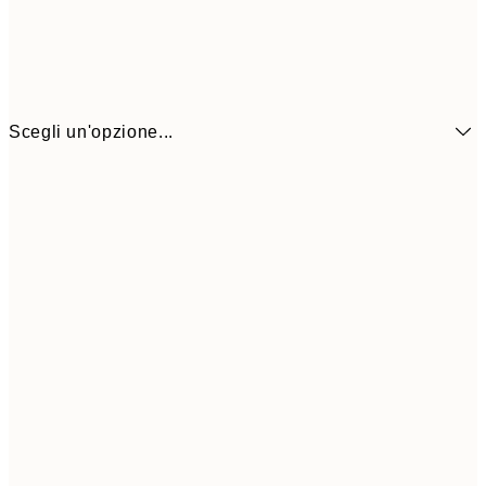
Scegli un'opzione...
6,
21x30 cm