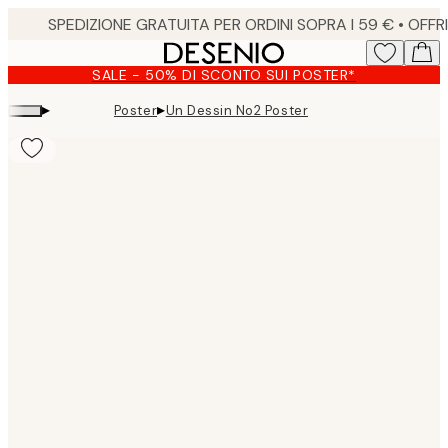
Skip
to
main
SALE - 50% DI SCONTO SUI POSTER*
content.
▸
▸
Poster
Un Dessin No2 Poster
Product
images