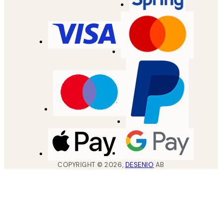
COPYRIGHT ©
2026
,
DESENIO
AB