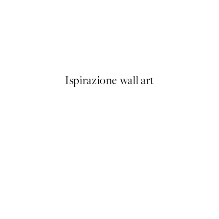
50%*
Crocodile Crush Poster
Da 7,50 €
15 €
Ispirazione wall art