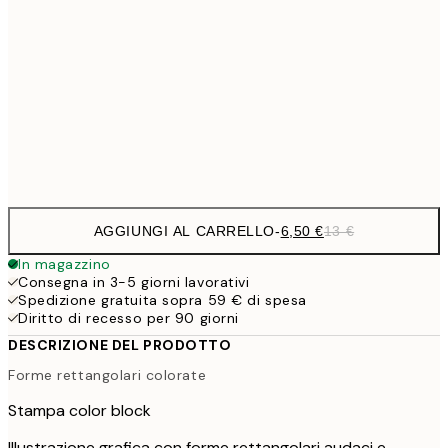
9,
30x40 cm
19,
16,2
50x70 cm
32,
Frame
options
AGGIUNGI AL CARRELLO
-
6,50 €
13 €
In magazzino
Consegna in 3-5 giorni lavorativi
Spedizione gratuita sopra 59 € di spesa
Diritto di recesso per 90 giorni
DESCRIZIONE DEL PRODOTTO
Forme rettangolari colorate
Stampa color block
Illustrazione grafica con forme rettangolari audaci e