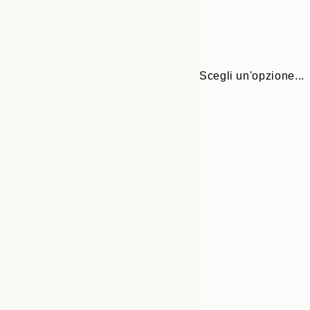
Scegli un'opzione...
Frame
30x40 cm
options