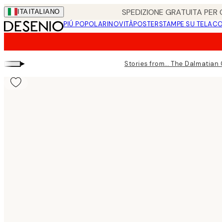
Skip
SPEDIZIONE GRATUITA PER O
ITA
ITALIANO
to
PIÚ POPOLARI
NOVITÀ
POSTER
STAMPE SU TELA
CO
main
content.
▸
Stories from… The Dalmatian