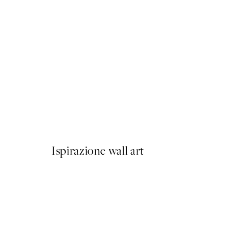
50%*
Amalfi Drive Poster
Da 9,98 €
19,95 €
Ispirazione wall art