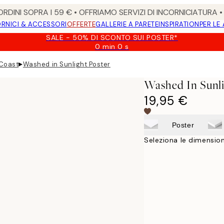
RDINI SOPRA I 59 € • OFFRIAMO SERVIZI DI INCORNICIATURA 
RNICI & ACCESSORI
OFFERTE
GALLERIE A PARETE
INSPIRATION
PER LE
SALE - 50% DI SCONTO SUI POSTER*
0 min
0 s
Valido
fino
▸
 Coast
Washed in Sunlight Poster
a:
2026-
Washed In Sunli
08-
09
19,95 €
Poster
Seleziona le dimension