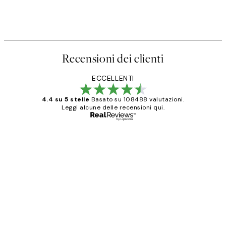
Recensioni dei clienti
ECCELLENTI
4.4 su 5 stelle
Basato su 108488 valutazioni.
Leggi alcune delle recensioni qui.
Acquirente verificato
recensioni
dei
PERFECT!!
clienti
26 mag
Alessandra G