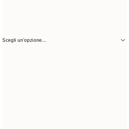
Scegli un'opzione...
21x30 cm
1