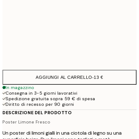
30x40 cm
19,9
50x70 cm
32,4
Frame
options
AGGIUNGI AL CARRELLO
-
13 €
In magazzino
Consegna in 3-5 giorni lavorativi
Spedizione gratuita sopra 59 € di spesa
Diritto di recesso per 90 giorni
DESCRIZIONE DEL PRODOTTO
Poster Limone Fresco
Un poster di limoni gialli in una ciotola di legno su una